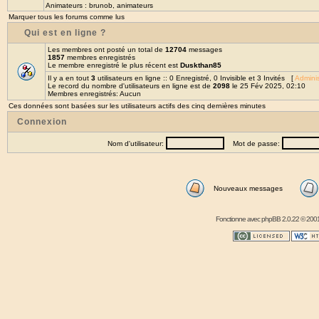
Animateurs :
brunob
,
animateurs
Marquer tous les forums comme lus
Qui est en ligne ?
Les membres ont posté un total de
12704
messages
1857
membres enregistrés
Le membre enregistré le plus récent est
Duskthan85
Il y a en tout
3
utilisateurs en ligne :: 0 Enregistré, 0 Invisible et 3 Invités [
Adminis
Le record du nombre d'utilisateurs en ligne est de
2098
le 25 Fév 2025, 02:10
Membres enregistrés: Aucun
Ces données sont basées sur les utilisateurs actifs des cinq dernières minutes
Connexion
Nom d'utilisateur:
Mot de passe:
Nouveaux messages
Fonctionne avec
phpBB
2.0.22 © 2001