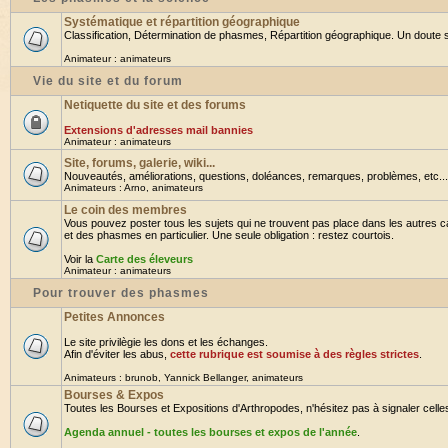
Systématique et répartition géographique
Classification, Détermination de phasmes, Répartition géographique. Un doute su
Animateur :
animateurs
Vie du site et du forum
Netiquette du site et des forums
Extensions d'adresses mail bannies
Animateur :
animateurs
Site, forums, galerie, wiki...
Nouveautés, améliorations, questions, doléances, remarques, problèmes, etc... B
Animateurs :
Arno
,
animateurs
Le coin des membres
Vous pouvez poster tous les sujets qui ne trouvent pas place dans les autres ca
et des phasmes en particulier. Une seule obligation : restez courtois.
Voir la
Carte des éleveurs
Animateur :
animateurs
Pour trouver des phasmes
Petites Annonces
Le site privilègie les dons et les échanges.
Afin d'éviter les abus,
cette rubrique est soumise à des règles strictes
.
Animateurs :
brunob
,
Yannick Bellanger
,
animateurs
Bourses & Expos
Toutes les Bourses et Expositions d'Arthropodes, n'hésitez pas à signaler celles 
Agenda annuel - toutes les bourses et expos de l'année
.