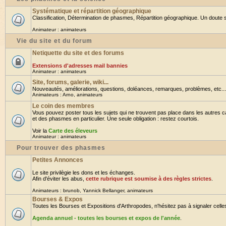
Systématique et répartition géographique
Classification, Détermination de phasmes, Répartition géographique. Un doute su
Animateur :
animateurs
Vie du site et du forum
Netiquette du site et des forums
Extensions d'adresses mail bannies
Animateur :
animateurs
Site, forums, galerie, wiki...
Nouveautés, améliorations, questions, doléances, remarques, problèmes, etc... B
Animateurs :
Arno
,
animateurs
Le coin des membres
Vous pouvez poster tous les sujets qui ne trouvent pas place dans les autres ca
et des phasmes en particulier. Une seule obligation : restez courtois.
Voir la
Carte des éleveurs
Animateur :
animateurs
Pour trouver des phasmes
Petites Annonces
Le site privilègie les dons et les échanges.
Afin d'éviter les abus,
cette rubrique est soumise à des règles strictes
.
Animateurs :
brunob
,
Yannick Bellanger
,
animateurs
Bourses & Expos
Toutes les Bourses et Expositions d'Arthropodes, n'hésitez pas à signaler celles 
Agenda annuel - toutes les bourses et expos de l'année
.