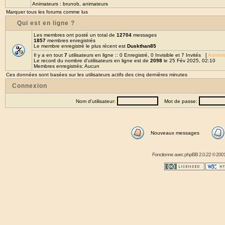
Animateurs :
brunob
,
animateurs
Marquer tous les forums comme lus
Qui est en ligne ?
Les membres ont posté un total de
12704
messages
1857
membres enregistrés
Le membre enregistré le plus récent est
Duskthan85
Il y a en tout
7
utilisateurs en ligne :: 0 Enregistré, 0 Invisible et 7 Invités [
Adminis
Le record du nombre d'utilisateurs en ligne est de
2098
le 25 Fév 2025, 02:10
Membres enregistrés: Aucun
Ces données sont basées sur les utilisateurs actifs des cinq dernières minutes
Connexion
Nom d'utilisateur:
Mot de passe:
Nouveaux messages
Fonctionne avec
phpBB
2.0.22 © 2001