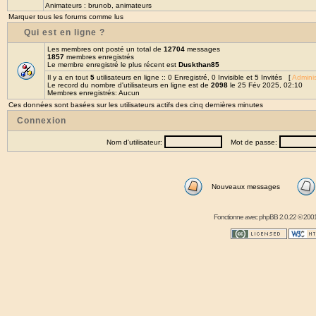
Animateurs :
brunob
,
animateurs
Marquer tous les forums comme lus
Qui est en ligne ?
Les membres ont posté un total de
12704
messages
1857
membres enregistrés
Le membre enregistré le plus récent est
Duskthan85
Il y a en tout
5
utilisateurs en ligne :: 0 Enregistré, 0 Invisible et 5 Invités [
Adminis
Le record du nombre d'utilisateurs en ligne est de
2098
le 25 Fév 2025, 02:10
Membres enregistrés: Aucun
Ces données sont basées sur les utilisateurs actifs des cinq dernières minutes
Connexion
Nom d'utilisateur:
Mot de passe:
Nouveaux messages
Fonctionne avec
phpBB
2.0.22 © 2001