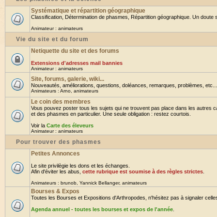
Systématique et répartition géographique
Classification, Détermination de phasmes, Répartition géographique. Un doute su
Animateur :
animateurs
Vie du site et du forum
Netiquette du site et des forums
Extensions d'adresses mail bannies
Animateur :
animateurs
Site, forums, galerie, wiki...
Nouveautés, améliorations, questions, doléances, remarques, problèmes, etc... B
Animateurs :
Arno
,
animateurs
Le coin des membres
Vous pouvez poster tous les sujets qui ne trouvent pas place dans les autres ca
et des phasmes en particulier. Une seule obligation : restez courtois.
Voir la
Carte des éleveurs
Animateur :
animateurs
Pour trouver des phasmes
Petites Annonces
Le site privilègie les dons et les échanges.
Afin d'éviter les abus,
cette rubrique est soumise à des règles strictes
.
Animateurs :
brunob
,
Yannick Bellanger
,
animateurs
Bourses & Expos
Toutes les Bourses et Expositions d'Arthropodes, n'hésitez pas à signaler celles 
Agenda annuel - toutes les bourses et expos de l'année
.