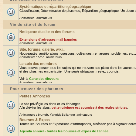
Systématique et répartition géographique
Classification, Détermination de phasmes, Répartition géographique. Un doute su
Animateur :
animateurs
Vie du site et du forum
Netiquette du site et des forums
Extensions d'adresses mail bannies
Animateur :
animateurs
Site, forums, galerie, wiki...
Nouveautés, améliorations, questions, doléances, remarques, problèmes, etc... B
Animateurs :
Arno
,
animateurs
Le coin des membres
Vous pouvez poster tous les sujets qui ne trouvent pas place dans les autres ca
et des phasmes en particulier. Une seule obligation : restez courtois.
Voir la
Carte des éleveurs
Animateur :
animateurs
Pour trouver des phasmes
Petites Annonces
Le site privilègie les dons et les échanges.
Afin d'éviter les abus,
cette rubrique est soumise à des règles strictes
.
Animateurs :
brunob
,
Yannick Bellanger
,
animateurs
Bourses & Expos
Toutes les Bourses et Expositions d'Arthropodes, n'hésitez pas à signaler celles 
Agenda annuel - toutes les bourses et expos de l'année
.