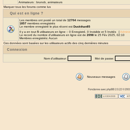
Animateurs :
brunob
,
animateurs
Marquer tous les forums comme lus
Qui est en ligne ?
Les membres ont posté un total de
12704
messages
1857
membres enregistrés
Le membre enregistré le plus récent est
Duskthan85
Il y a en tout
5
utilisateurs en ligne :: 0 Enregistré, 0 Invisible et 5 Invités [
Adminis
Le record du nombre d'utilisateurs en ligne est de
2098
le 25 Fév 2025, 02:10
Membres enregistrés: Aucun
Ces données sont basées sur les utilisateurs actifs des cinq dernières minutes
Connexion
Nom d'utilisateur:
Mot de passe:
Nouveaux messages
Fonctionne avec
phpBB
2.0.22 © 2001