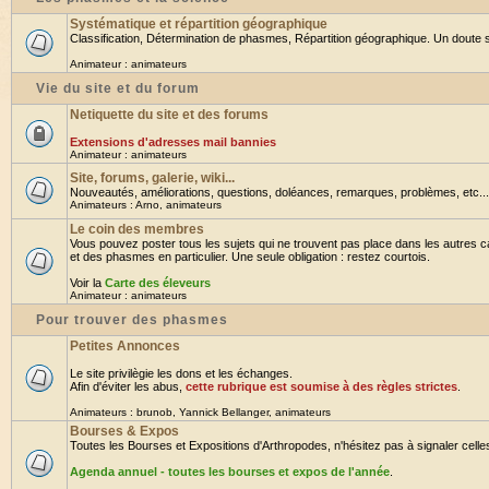
Systématique et répartition géographique
Classification, Détermination de phasmes, Répartition géographique. Un doute su
Animateur :
animateurs
Vie du site et du forum
Netiquette du site et des forums
Extensions d'adresses mail bannies
Animateur :
animateurs
Site, forums, galerie, wiki...
Nouveautés, améliorations, questions, doléances, remarques, problèmes, etc... B
Animateurs :
Arno
,
animateurs
Le coin des membres
Vous pouvez poster tous les sujets qui ne trouvent pas place dans les autres ca
et des phasmes en particulier. Une seule obligation : restez courtois.
Voir la
Carte des éleveurs
Animateur :
animateurs
Pour trouver des phasmes
Petites Annonces
Le site privilègie les dons et les échanges.
Afin d'éviter les abus,
cette rubrique est soumise à des règles strictes
.
Animateurs :
brunob
,
Yannick Bellanger
,
animateurs
Bourses & Expos
Toutes les Bourses et Expositions d'Arthropodes, n'hésitez pas à signaler celles 
Agenda annuel - toutes les bourses et expos de l'année
.