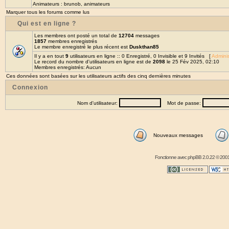
Animateurs :
brunob
,
animateurs
Marquer tous les forums comme lus
Qui est en ligne ?
Les membres ont posté un total de
12704
messages
1857
membres enregistrés
Le membre enregistré le plus récent est
Duskthan85
Il y a en tout
9
utilisateurs en ligne :: 0 Enregistré, 0 Invisible et 9 Invités [
Adminis
Le record du nombre d'utilisateurs en ligne est de
2098
le 25 Fév 2025, 02:10
Membres enregistrés: Aucun
Ces données sont basées sur les utilisateurs actifs des cinq dernières minutes
Connexion
Nom d'utilisateur:
Mot de passe:
Nouveaux messages
Fonctionne avec
phpBB
2.0.22 © 2001