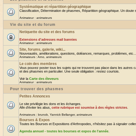
Systématique et répartition géographique
Classification, Détermination de phasmes, Répartition géographique. Un doute su
Animateur :
animateurs
Vie du site et du forum
Netiquette du site et des forums
Extensions d'adresses mail bannies
Animateur :
animateurs
Site, forums, galerie, wiki...
Nouveautés, améliorations, questions, doléances, remarques, problèmes, etc... B
Animateurs :
Arno
,
animateurs
Le coin des membres
Vous pouvez poster tous les sujets qui ne trouvent pas place dans les autres ca
et des phasmes en particulier. Une seule obligation : restez courtois.
Voir la
Carte des éleveurs
Animateur :
animateurs
Pour trouver des phasmes
Petites Annonces
Le site privilègie les dons et les échanges.
Afin d'éviter les abus,
cette rubrique est soumise à des règles strictes
.
Animateurs :
brunob
,
Yannick Bellanger
,
animateurs
Bourses & Expos
Toutes les Bourses et Expositions d'Arthropodes, n'hésitez pas à signaler celles 
Agenda annuel - toutes les bourses et expos de l'année
.