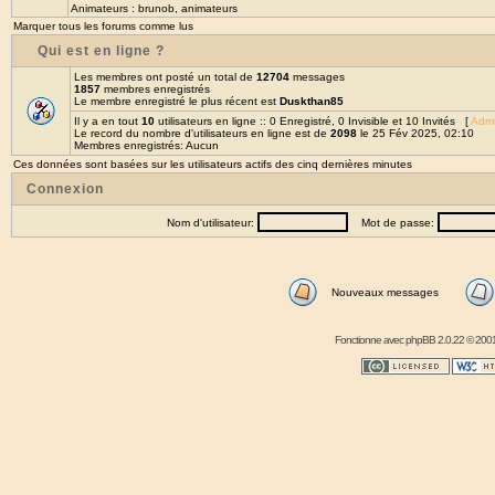
Animateurs :
brunob
,
animateurs
Marquer tous les forums comme lus
Qui est en ligne ?
Les membres ont posté un total de
12704
messages
1857
membres enregistrés
Le membre enregistré le plus récent est
Duskthan85
Il y a en tout
10
utilisateurs en ligne :: 0 Enregistré, 0 Invisible et 10 Invités [
Admi
Le record du nombre d'utilisateurs en ligne est de
2098
le 25 Fév 2025, 02:10
Membres enregistrés: Aucun
Ces données sont basées sur les utilisateurs actifs des cinq dernières minutes
Connexion
Nom d'utilisateur:
Mot de passe:
Nouveaux messages
Fonctionne avec
phpBB
2.0.22 © 2001