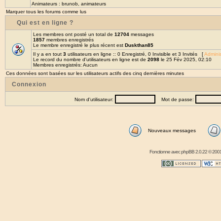
Animateurs :
brunob
,
animateurs
Marquer tous les forums comme lus
Qui est en ligne ?
Les membres ont posté un total de
12704
messages
1857
membres enregistrés
Le membre enregistré le plus récent est
Duskthan85
Il y a en tout
3
utilisateurs en ligne :: 0 Enregistré, 0 Invisible et 3 Invités [
Adminis
Le record du nombre d'utilisateurs en ligne est de
2098
le 25 Fév 2025, 02:10
Membres enregistrés: Aucun
Ces données sont basées sur les utilisateurs actifs des cinq dernières minutes
Connexion
Nom d'utilisateur:
Mot de passe:
Nouveaux messages
Fonctionne avec
phpBB
2.0.22 © 2001