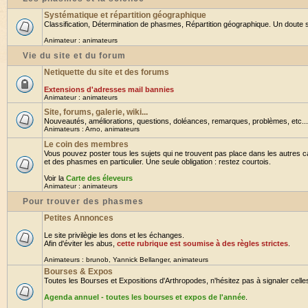
Systématique et répartition géographique
Classification, Détermination de phasmes, Répartition géographique. Un doute su
Animateur :
animateurs
Vie du site et du forum
Netiquette du site et des forums
Extensions d'adresses mail bannies
Animateur :
animateurs
Site, forums, galerie, wiki...
Nouveautés, améliorations, questions, doléances, remarques, problèmes, etc... B
Animateurs :
Arno
,
animateurs
Le coin des membres
Vous pouvez poster tous les sujets qui ne trouvent pas place dans les autres ca
et des phasmes en particulier. Une seule obligation : restez courtois.
Voir la
Carte des éleveurs
Animateur :
animateurs
Pour trouver des phasmes
Petites Annonces
Le site privilègie les dons et les échanges.
Afin d'éviter les abus,
cette rubrique est soumise à des règles strictes
.
Animateurs :
brunob
,
Yannick Bellanger
,
animateurs
Bourses & Expos
Toutes les Bourses et Expositions d'Arthropodes, n'hésitez pas à signaler celles 
Agenda annuel - toutes les bourses et expos de l'année
.