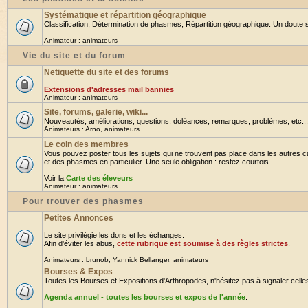
Systématique et répartition géographique
Classification, Détermination de phasmes, Répartition géographique. Un doute su
Animateur :
animateurs
Vie du site et du forum
Netiquette du site et des forums
Extensions d'adresses mail bannies
Animateur :
animateurs
Site, forums, galerie, wiki...
Nouveautés, améliorations, questions, doléances, remarques, problèmes, etc... B
Animateurs :
Arno
,
animateurs
Le coin des membres
Vous pouvez poster tous les sujets qui ne trouvent pas place dans les autres ca
et des phasmes en particulier. Une seule obligation : restez courtois.
Voir la
Carte des éleveurs
Animateur :
animateurs
Pour trouver des phasmes
Petites Annonces
Le site privilègie les dons et les échanges.
Afin d'éviter les abus,
cette rubrique est soumise à des règles strictes
.
Animateurs :
brunob
,
Yannick Bellanger
,
animateurs
Bourses & Expos
Toutes les Bourses et Expositions d'Arthropodes, n'hésitez pas à signaler celles 
Agenda annuel - toutes les bourses et expos de l'année
.