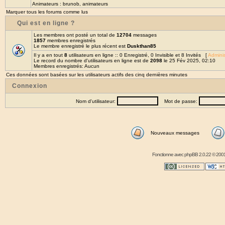
Animateurs :
brunob
,
animateurs
Marquer tous les forums comme lus
Qui est en ligne ?
Les membres ont posté un total de
12704
messages
1857
membres enregistrés
Le membre enregistré le plus récent est
Duskthan85
Il y a en tout
8
utilisateurs en ligne :: 0 Enregistré, 0 Invisible et 8 Invités [
Adminis
Le record du nombre d'utilisateurs en ligne est de
2098
le 25 Fév 2025, 02:10
Membres enregistrés: Aucun
Ces données sont basées sur les utilisateurs actifs des cinq dernières minutes
Connexion
Nom d'utilisateur:
Mot de passe:
Nouveaux messages
Fonctionne avec
phpBB
2.0.22 © 2001