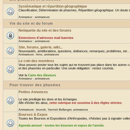
Systématique et répartition géographique
Classification, Détermination de phasmes, Répartition géographique. Un doute su
Animateur :
animateurs
Vie du site et du forum
Netiquette du site et des forums
Extensions d'adresses mail bannies
Animateur :
animateurs
Site, forums, galerie, wiki...
Nouveautés, améliorations, questions, doléances, remarques, problèmes, etc... B
Animateurs :
Arno
,
animateurs
Le coin des membres
Vous pouvez poster tous les sujets qui ne trouvent pas place dans les autres ca
et des phasmes en particulier. Une seule obligation : restez courtois.
Voir la
Carte des éleveurs
Animateur :
animateurs
Pour trouver des phasmes
Petites Annonces
Le site privilègie les dons et les échanges.
Afin d'éviter les abus,
cette rubrique est soumise à des règles strictes
.
Animateurs :
brunob
,
Yannick Bellanger
,
animateurs
Bourses & Expos
Toutes les Bourses et Expositions d'Arthropodes, n'hésitez pas à signaler celles 
Agenda annuel - toutes les bourses et expos de l'année
.