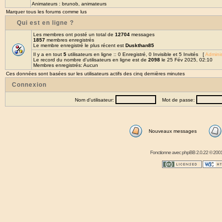
Animateurs :
brunob
,
animateurs
Marquer tous les forums comme lus
Qui est en ligne ?
Les membres ont posté un total de
12704
messages
1857
membres enregistrés
Le membre enregistré le plus récent est
Duskthan85
Il y a en tout
5
utilisateurs en ligne :: 0 Enregistré, 0 Invisible et 5 Invités [
Adminis
Le record du nombre d'utilisateurs en ligne est de
2098
le 25 Fév 2025, 02:10
Membres enregistrés: Aucun
Ces données sont basées sur les utilisateurs actifs des cinq dernières minutes
Connexion
Nom d'utilisateur:
Mot de passe:
Nouveaux messages
Fonctionne avec
phpBB
2.0.22 © 2001