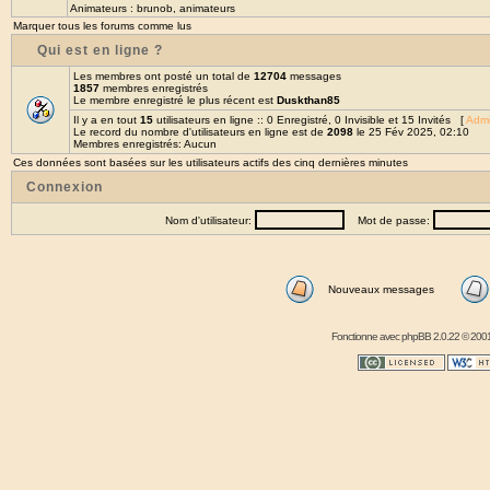
Animateurs :
brunob
,
animateurs
Marquer tous les forums comme lus
Qui est en ligne ?
Les membres ont posté un total de
12704
messages
1857
membres enregistrés
Le membre enregistré le plus récent est
Duskthan85
Il y a en tout
15
utilisateurs en ligne :: 0 Enregistré, 0 Invisible et 15 Invités [
Admi
Le record du nombre d'utilisateurs en ligne est de
2098
le 25 Fév 2025, 02:10
Membres enregistrés: Aucun
Ces données sont basées sur les utilisateurs actifs des cinq dernières minutes
Connexion
Nom d'utilisateur:
Mot de passe:
Nouveaux messages
Fonctionne avec
phpBB
2.0.22 © 2001