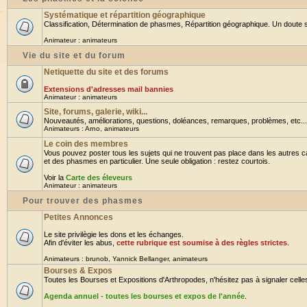
Systématique et répartition géographique
Classification, Détermination de phasmes, Répartition géographique. Un doute su
Animateur :
animateurs
Vie du site et du forum
Netiquette du site et des forums
Extensions d'adresses mail bannies
Animateur :
animateurs
Site, forums, galerie, wiki...
Nouveautés, améliorations, questions, doléances, remarques, problèmes, etc... B
Animateurs :
Arno
,
animateurs
Le coin des membres
Vous pouvez poster tous les sujets qui ne trouvent pas place dans les autres ca
et des phasmes en particulier. Une seule obligation : restez courtois.
Voir la
Carte des éleveurs
Animateur :
animateurs
Pour trouver des phasmes
Petites Annonces
Le site privilègie les dons et les échanges.
Afin d'éviter les abus,
cette rubrique est soumise à des règles strictes
.
Animateurs :
brunob
,
Yannick Bellanger
,
animateurs
Bourses & Expos
Toutes les Bourses et Expositions d'Arthropodes, n'hésitez pas à signaler celles 
Agenda annuel - toutes les bourses et expos de l'année
.