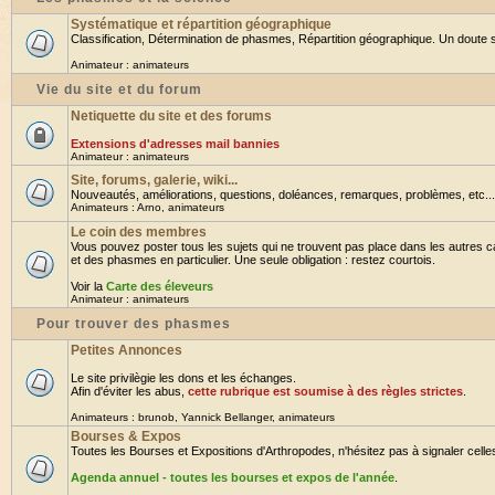
Systématique et répartition géographique
Classification, Détermination de phasmes, Répartition géographique. Un doute su
Animateur :
animateurs
Vie du site et du forum
Netiquette du site et des forums
Extensions d'adresses mail bannies
Animateur :
animateurs
Site, forums, galerie, wiki...
Nouveautés, améliorations, questions, doléances, remarques, problèmes, etc... B
Animateurs :
Arno
,
animateurs
Le coin des membres
Vous pouvez poster tous les sujets qui ne trouvent pas place dans les autres ca
et des phasmes en particulier. Une seule obligation : restez courtois.
Voir la
Carte des éleveurs
Animateur :
animateurs
Pour trouver des phasmes
Petites Annonces
Le site privilègie les dons et les échanges.
Afin d'éviter les abus,
cette rubrique est soumise à des règles strictes
.
Animateurs :
brunob
,
Yannick Bellanger
,
animateurs
Bourses & Expos
Toutes les Bourses et Expositions d'Arthropodes, n'hésitez pas à signaler celles 
Agenda annuel - toutes les bourses et expos de l'année
.