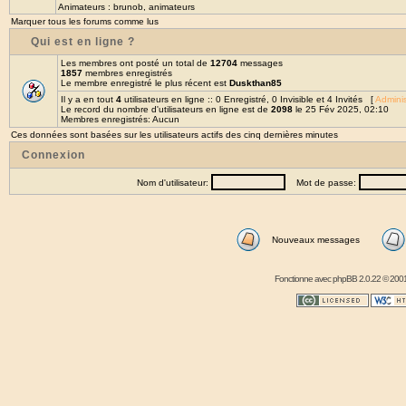
Animateurs :
brunob
,
animateurs
Marquer tous les forums comme lus
Qui est en ligne ?
Les membres ont posté un total de
12704
messages
1857
membres enregistrés
Le membre enregistré le plus récent est
Duskthan85
Il y a en tout
4
utilisateurs en ligne :: 0 Enregistré, 0 Invisible et 4 Invités [
Adminis
Le record du nombre d'utilisateurs en ligne est de
2098
le 25 Fév 2025, 02:10
Membres enregistrés: Aucun
Ces données sont basées sur les utilisateurs actifs des cinq dernières minutes
Connexion
Nom d'utilisateur:
Mot de passe:
Nouveaux messages
Fonctionne avec
phpBB
2.0.22 © 2001