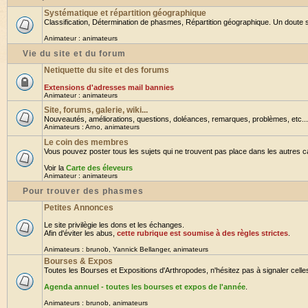
Systématique et répartition géographique
Classification, Détermination de phasmes, Répartition géographique. Un doute su
Animateur :
animateurs
Vie du site et du forum
Netiquette du site et des forums
Extensions d'adresses mail bannies
Animateur :
animateurs
Site, forums, galerie, wiki...
Nouveautés, améliorations, questions, doléances, remarques, problèmes, etc... B
Animateurs :
Arno
,
animateurs
Le coin des membres
Vous pouvez poster tous les sujets qui ne trouvent pas place dans les autres cat
Voir la
Carte des éleveurs
Animateur :
animateurs
Pour trouver des phasmes
Petites Annonces
Le site privilègie les dons et les échanges.
Afin d'éviter les abus,
cette rubrique est soumise à des règles strictes
.
Animateurs :
brunob
,
Yannick Bellanger
,
animateurs
Bourses & Expos
Toutes les Bourses et Expositions d'Arthropodes, n'hésitez pas à signaler celles 
Agenda annuel - toutes les bourses et expos de l'année
.
Animateurs :
brunob
,
animateurs