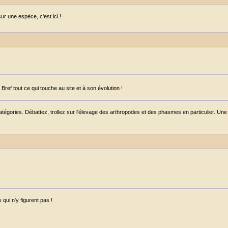
r une espèce, c'est ici !
ref tout ce qui touche au site et à son évolution !
égories. Débattez, trollez sur l'élevage des arthropodes et des phasmes en particulier. Une s
qui n'y figurent pas !