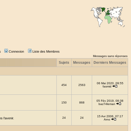
s
Connexion
Liste des Membres
Messages sans réponses
Sujets
Messages
Derniers Messages
06 Mai 2020, 09:55
454
2563
fasmid
05 Fév 2019, 08:38
150
868
baz74leman
15 Avr 2006, 07:17
24
24
 l'avenir.
Arno