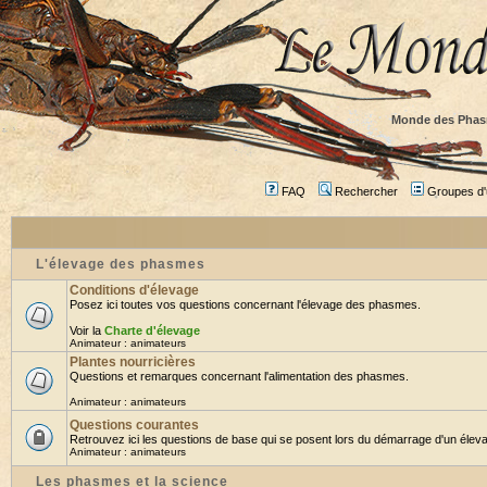
Monde des Phas
FAQ
Rechercher
Groupes d'u
L'élevage des phasmes
Conditions d'élevage
Posez ici toutes vos questions concernant l'élevage des phasmes.
Voir la
Charte d'élevage
Animateur :
animateurs
Plantes nourricières
Questions et remarques concernant l'alimentation des phasmes.
Animateur :
animateurs
Questions courantes
Retrouvez ici les questions de base qui se posent lors du démarrage d'un éleva
Animateur :
animateurs
Les phasmes et la science