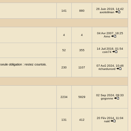
26 Juin 2019, 14:42
141
880
axolotlman
04 Avr 2007, 18:25
4
4
Arno
14 Juil 2016, 01:54
52
355
coin74
eule obligation : restez courtois.
07 Aoû 2024, 10:46
230
1107
richardunord
02 Sep 2024, 09:33
2234
5829
gogonne
20 Fév 2014, 11:04
131
412
nakl