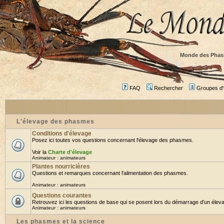
Monde des Phas
FAQ
Rechercher
Groupes d'u
L'élevage des phasmes
Conditions d'élevage
Posez ici toutes vos questions concernant l'élevage des phasmes.
Voir la
Charte d'élevage
Animateur :
animateurs
Plantes nourricières
Questions et remarques concernant l'alimentation des phasmes.
Animateur :
animateurs
Questions courantes
Retrouvez ici les questions de base qui se posent lors du démarrage d'un éleva
Animateur :
animateurs
Les phasmes et la science