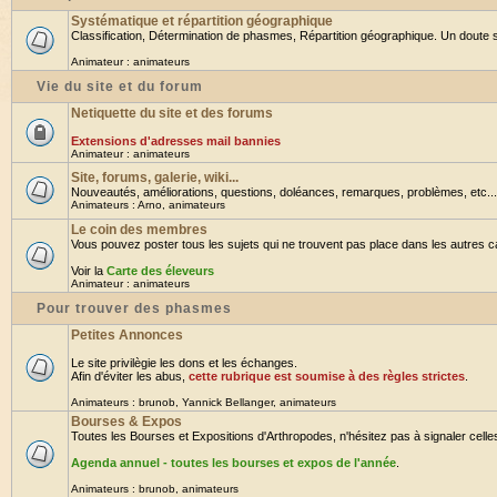
Systématique et répartition géographique
Classification, Détermination de phasmes, Répartition géographique. Un doute su
Animateur :
animateurs
Vie du site et du forum
Netiquette du site et des forums
Extensions d'adresses mail bannies
Animateur :
animateurs
Site, forums, galerie, wiki...
Nouveautés, améliorations, questions, doléances, remarques, problèmes, etc... B
Animateurs :
Arno
,
animateurs
Le coin des membres
Vous pouvez poster tous les sujets qui ne trouvent pas place dans les autres cat
Voir la
Carte des éleveurs
Animateur :
animateurs
Pour trouver des phasmes
Petites Annonces
Le site privilègie les dons et les échanges.
Afin d'éviter les abus,
cette rubrique est soumise à des règles strictes
.
Animateurs :
brunob
,
Yannick Bellanger
,
animateurs
Bourses & Expos
Toutes les Bourses et Expositions d'Arthropodes, n'hésitez pas à signaler celles 
Agenda annuel - toutes les bourses et expos de l'année
.
Animateurs :
brunob
,
animateurs