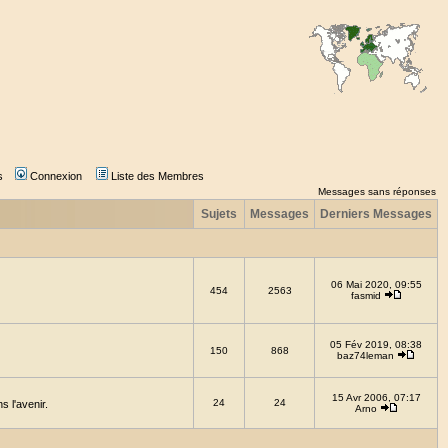
s
Connexion
Liste des Membres
Messages sans réponses
Sujets
Messages
Derniers Messages
06 Mai 2020, 09:55
454
2563
fasmid
05 Fév 2019, 08:38
150
868
baz74leman
15 Avr 2006, 07:17
24
24
 l'avenir.
Arno