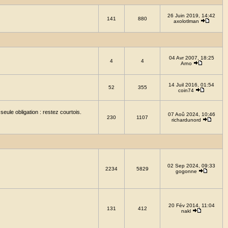
26 Juin 2019, 14:42
141
880
axolotlman
04 Avr 2007, 18:25
4
4
Arno
14 Juil 2016, 01:54
52
355
coin74
eule obligation : restez courtois.
07 Aoû 2024, 10:46
230
1107
richardunord
02 Sep 2024, 09:33
2234
5829
gogonne
20 Fév 2014, 11:04
131
412
nakl