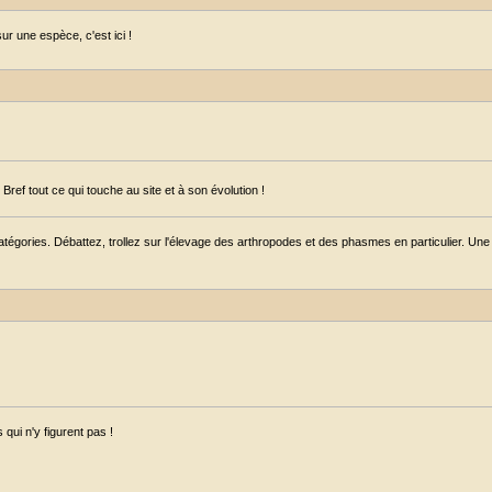
r une espèce, c'est ici !
ref tout ce qui touche au site et à son évolution !
égories. Débattez, trollez sur l'élevage des arthropodes et des phasmes en particulier. Une s
qui n'y figurent pas !