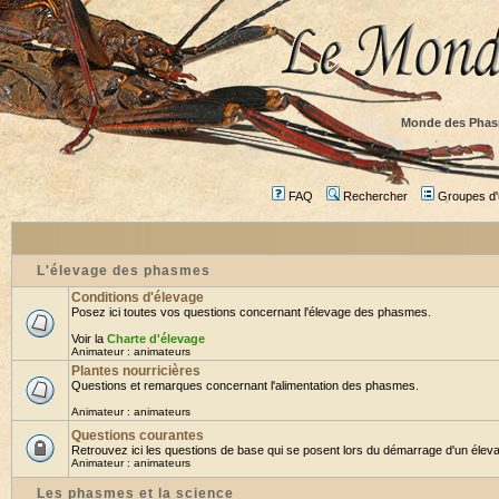
Monde des Phas
FAQ
Rechercher
Groupes d'u
L'élevage des phasmes
Conditions d'élevage
Posez ici toutes vos questions concernant l'élevage des phasmes.
Voir la
Charte d'élevage
Animateur :
animateurs
Plantes nourricières
Questions et remarques concernant l'alimentation des phasmes.
Animateur :
animateurs
Questions courantes
Retrouvez ici les questions de base qui se posent lors du démarrage d'un éleva
Animateur :
animateurs
Les phasmes et la science