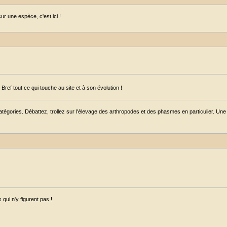
r une espèce, c'est ici !
ref tout ce qui touche au site et à son évolution !
égories. Débattez, trollez sur l'élevage des arthropodes et des phasmes en particulier. Une s
qui n'y figurent pas !