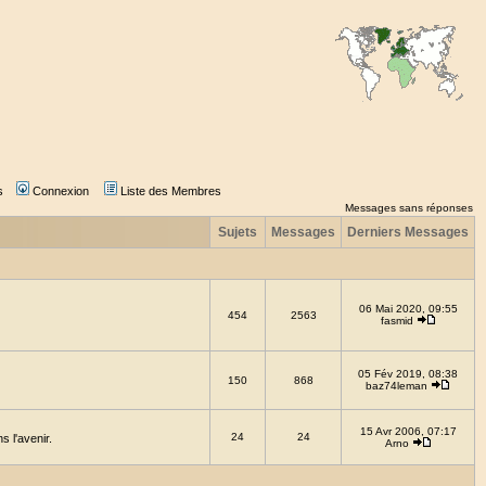
s
Connexion
Liste des Membres
Messages sans réponses
Sujets
Messages
Derniers Messages
06 Mai 2020, 09:55
454
2563
fasmid
05 Fév 2019, 08:38
150
868
baz74leman
15 Avr 2006, 07:17
24
24
 l'avenir.
Arno