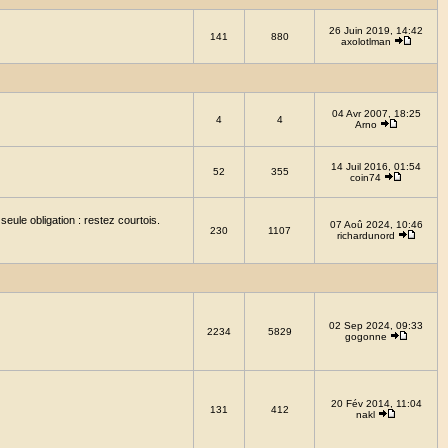
26 Juin 2019, 14:42
141
880
axolotlman
04 Avr 2007, 18:25
4
4
Arno
14 Juil 2016, 01:54
52
355
coin74
eule obligation : restez courtois.
07 Aoû 2024, 10:46
230
1107
richardunord
02 Sep 2024, 09:33
2234
5829
gogonne
20 Fév 2014, 11:04
131
412
nakl