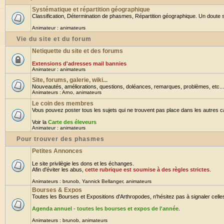
Systématique et répartition géographique
Classification, Détermination de phasmes, Répartition géographique. Un doute su
Animateur :
animateurs
Vie du site et du forum
Netiquette du site et des forums
Extensions d'adresses mail bannies
Animateur :
animateurs
Site, forums, galerie, wiki...
Nouveautés, améliorations, questions, doléances, remarques, problèmes, etc... B
Animateurs :
Arno
,
animateurs
Le coin des membres
Vous pouvez poster tous les sujets qui ne trouvent pas place dans les autres cat
Voir la
Carte des éleveurs
Animateur :
animateurs
Pour trouver des phasmes
Petites Annonces
Le site privilègie les dons et les échanges.
Afin d'éviter les abus,
cette rubrique est soumise à des règles strictes
.
Animateurs :
brunob
,
Yannick Bellanger
,
animateurs
Bourses & Expos
Toutes les Bourses et Expositions d'Arthropodes, n'hésitez pas à signaler celles 
Agenda annuel - toutes les bourses et expos de l'année
.
Animateurs :
brunob
,
animateurs