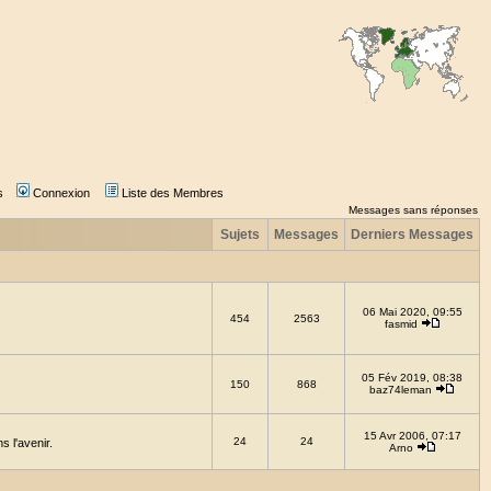
s
Connexion
Liste des Membres
Messages sans réponses
Sujets
Messages
Derniers Messages
06 Mai 2020, 09:55
454
2563
fasmid
05 Fév 2019, 08:38
150
868
baz74leman
15 Avr 2006, 07:17
24
24
 l'avenir.
Arno