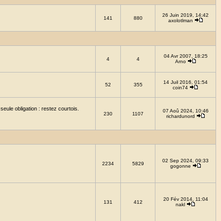
26 Juin 2019, 14:42
141
880
axolotlman
04 Avr 2007, 18:25
4
4
Arno
14 Juil 2016, 01:54
52
355
coin74
eule obligation : restez courtois.
07 Aoû 2024, 10:46
230
1107
richardunord
02 Sep 2024, 09:33
2234
5829
gogonne
20 Fév 2014, 11:04
131
412
nakl