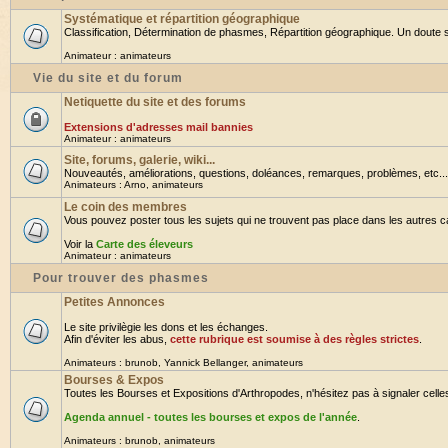
Systématique et répartition géographique
Classification, Détermination de phasmes, Répartition géographique. Un doute su
Animateur :
animateurs
Vie du site et du forum
Netiquette du site et des forums
Extensions d'adresses mail bannies
Animateur :
animateurs
Site, forums, galerie, wiki...
Nouveautés, améliorations, questions, doléances, remarques, problèmes, etc... B
Animateurs :
Arno
,
animateurs
Le coin des membres
Vous pouvez poster tous les sujets qui ne trouvent pas place dans les autres cat
Voir la
Carte des éleveurs
Animateur :
animateurs
Pour trouver des phasmes
Petites Annonces
Le site privilègie les dons et les échanges.
Afin d'éviter les abus,
cette rubrique est soumise à des règles strictes
.
Animateurs :
brunob
,
Yannick Bellanger
,
animateurs
Bourses & Expos
Toutes les Bourses et Expositions d'Arthropodes, n'hésitez pas à signaler celles 
Agenda annuel - toutes les bourses et expos de l'année
.
Animateurs :
brunob
,
animateurs