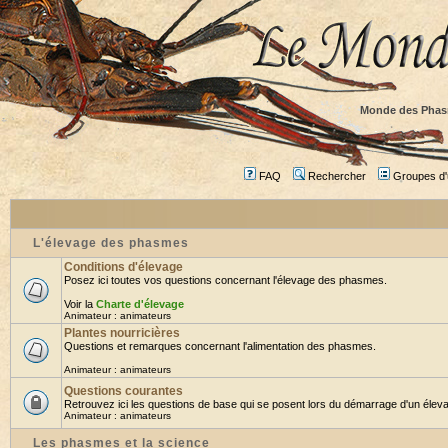
Monde des Phas
FAQ
Rechercher
Groupes d'u
L'élevage des phasmes
Conditions d'élevage
Posez ici toutes vos questions concernant l'élevage des phasmes.
Voir la
Charte d'élevage
Animateur :
animateurs
Plantes nourricières
Questions et remarques concernant l'alimentation des phasmes.
Animateur :
animateurs
Questions courantes
Retrouvez ici les questions de base qui se posent lors du démarrage d'un éleva
Animateur :
animateurs
Les phasmes et la science