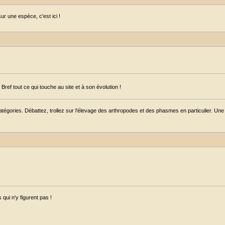
r une espèce, c'est ici !
ref tout ce qui touche au site et à son évolution !
égories. Débattez, trollez sur l'élevage des arthropodes et des phasmes en particulier. Une s
qui n'y figurent pas !