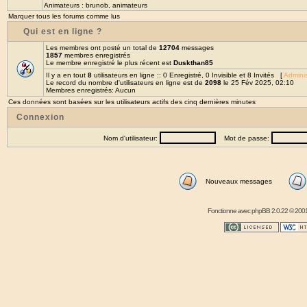
Animateurs :
brunob
,
animateurs
Marquer tous les forums comme lus
Qui est en ligne ?
Les membres ont posté un total de
12704
messages
1857
membres enregistrés
Le membre enregistré le plus récent est
Duskthan85
Il y a en tout
8
utilisateurs en ligne :: 0 Enregistré, 0 Invisible et 8 Invités [
Adminis
Le record du nombre d'utilisateurs en ligne est de
2098
le 25 Fév 2025, 02:10
Membres enregistrés: Aucun
Ces données sont basées sur les utilisateurs actifs des cinq dernières minutes
Connexion
Nom d'utilisateur:
Mot de passe:
Nouveaux messages
Fonctionne avec
phpBB
2.0.22 © 2001