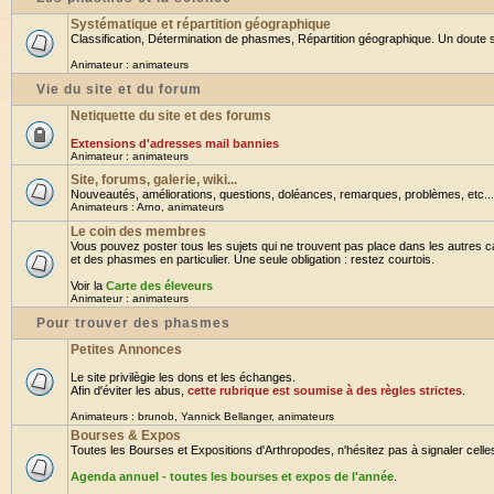
Systématique et répartition géographique
Classification, Détermination de phasmes, Répartition géographique. Un doute su
Animateur :
animateurs
Vie du site et du forum
Netiquette du site et des forums
Extensions d'adresses mail bannies
Animateur :
animateurs
Site, forums, galerie, wiki...
Nouveautés, améliorations, questions, doléances, remarques, problèmes, etc... B
Animateurs :
Arno
,
animateurs
Le coin des membres
Vous pouvez poster tous les sujets qui ne trouvent pas place dans les autres ca
et des phasmes en particulier. Une seule obligation : restez courtois.
Voir la
Carte des éleveurs
Animateur :
animateurs
Pour trouver des phasmes
Petites Annonces
Le site privilègie les dons et les échanges.
Afin d'éviter les abus,
cette rubrique est soumise à des règles strictes
.
Animateurs :
brunob
,
Yannick Bellanger
,
animateurs
Bourses & Expos
Toutes les Bourses et Expositions d'Arthropodes, n'hésitez pas à signaler celles 
Agenda annuel - toutes les bourses et expos de l'année
.