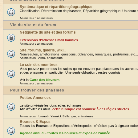
Systématique et répartition géographique
Classification, Détermination de phasmes, Répartition géographique. Un doute su
Animateur :
animateurs
Vie du site et du forum
Netiquette du site et des forums
Extensions d'adresses mail bannies
Animateur :
animateurs
Site, forums, galerie, wiki...
Nouveautés, améliorations, questions, doléances, remarques, problèmes, etc... B
Animateurs :
Arno
,
animateurs
Le coin des membres
Vous pouvez poster tous les sujets qui ne trouvent pas place dans les autres ca
et des phasmes en particulier. Une seule obligation : restez courtois.
Voir la
Carte des éleveurs
Animateur :
animateurs
Pour trouver des phasmes
Petites Annonces
Le site privilègie les dons et les échanges.
Afin d'éviter les abus,
cette rubrique est soumise à des règles strictes
.
Animateurs :
brunob
,
Yannick Bellanger
,
animateurs
Bourses & Expos
Toutes les Bourses et Expositions d'Arthropodes, n'hésitez pas à signaler celles 
Agenda annuel - toutes les bourses et expos de l'année
.