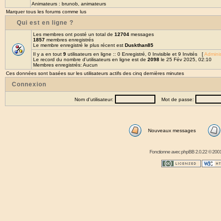
Animateurs :
brunob
,
animateurs
Marquer tous les forums comme lus
Qui est en ligne ?
Les membres ont posté un total de
12704
messages
1857
membres enregistrés
Le membre enregistré le plus récent est
Duskthan85
Il y a en tout
9
utilisateurs en ligne :: 0 Enregistré, 0 Invisible et 9 Invités [
Adminis
Le record du nombre d'utilisateurs en ligne est de
2098
le 25 Fév 2025, 02:10
Membres enregistrés: Aucun
Ces données sont basées sur les utilisateurs actifs des cinq dernières minutes
Connexion
Nom d'utilisateur:
Mot de passe:
Nouveaux messages
Fonctionne avec
phpBB
2.0.22 © 2001