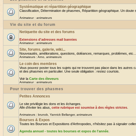
Systématique et répartition géographique
Classification, Détermination de phasmes, Répartition géographique. Un doute su
Animateur :
animateurs
Vie du site et du forum
Netiquette du site et des forums
Extensions d'adresses mail bannies
Animateur :
animateurs
Site, forums, galerie, wiki...
Nouveautés, améliorations, questions, doléances, remarques, problèmes, etc... B
Animateurs :
Arno
,
animateurs
Le coin des membres
Vous pouvez poster tous les sujets qui ne trouvent pas place dans les autres ca
et des phasmes en particulier. Une seule obligation : restez courtois.
Voir la
Carte des éleveurs
Animateur :
animateurs
Pour trouver des phasmes
Petites Annonces
Le site privilègie les dons et les échanges.
Afin d'éviter les abus,
cette rubrique est soumise à des règles strictes
.
Animateurs :
brunob
,
Yannick Bellanger
,
animateurs
Bourses & Expos
Toutes les Bourses et Expositions d'Arthropodes, n'hésitez pas à signaler celles 
Agenda annuel - toutes les bourses et expos de l'année
.