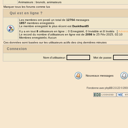
Animateurs :
brunob
,
animateurs
Marquer tous les forums comme lus
Qui est en ligne ?
Les membres ont posté un total de
12704
messages
1857
membres enregistrés
Le membre enregistré le plus récent est
Duskthan85
Il y a en tout
8
utilisateurs en ligne :: 0 Enregistré, 0 Invisible et 8 Invités [
Adminis
Le record du nombre d'utilisateurs en ligne est de
2098
le 25 Fév 2025, 02:10
Membres enregistrés: Aucun
Ces données sont basées sur les utilisateurs actifs des cinq dernières minutes
Connexion
Nom d'utilisateur:
Mot de passe:
Nouveaux messages
Fonctionne avec
phpBB
2.0.22 © 2001