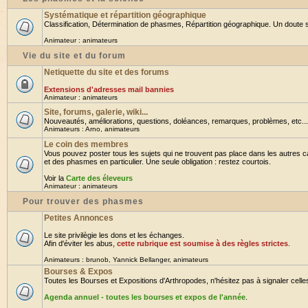
Systématique et répartition géographique
Classification, Détermination de phasmes, Répartition géographique. Un doute su
Animateur :
animateurs
Vie du site et du forum
Netiquette du site et des forums
Extensions d'adresses mail bannies
Animateur :
animateurs
Site, forums, galerie, wiki...
Nouveautés, améliorations, questions, doléances, remarques, problèmes, etc... B
Animateurs :
Arno
,
animateurs
Le coin des membres
Vous pouvez poster tous les sujets qui ne trouvent pas place dans les autres ca
et des phasmes en particulier. Une seule obligation : restez courtois.
Voir la
Carte des éleveurs
Animateur :
animateurs
Pour trouver des phasmes
Petites Annonces
Le site privilègie les dons et les échanges.
Afin d'éviter les abus,
cette rubrique est soumise à des règles strictes
.
Animateurs :
brunob
,
Yannick Bellanger
,
animateurs
Bourses & Expos
Toutes les Bourses et Expositions d'Arthropodes, n'hésitez pas à signaler celles 
Agenda annuel - toutes les bourses et expos de l'année
.