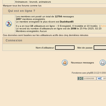
Animateurs :
brunob
,
animateurs
Marquer tous les forums comme lus
Qui est en ligne ?
Les membres ont posté un total de
12704
messages
1857
membres enregistrés
Le membre enregistré le plus récent est
Duskthan85
Il y a en tout
10
utilisateurs en ligne :: 0 Enregistré, 0 Invisible et 10 Invités [
Admi
Le record du nombre d'utilisateurs en ligne est de
2098
le 25 Fév 2025, 02:10
Membres enregistrés: Aucun
Ces données sont basées sur les utilisateurs actifs des cinq dernières minutes
Connexion
Nom d'utilisateur:
Mot de passe:
Nouveaux messages
Fonctionne avec
phpBB
2.0.22 © 2001