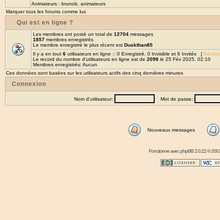
Animateurs :
brunob
,
animateurs
Marquer tous les forums comme lus
Qui est en ligne ?
Les membres ont posté un total de
12704
messages
1857
membres enregistrés
Le membre enregistré le plus récent est
Duskthan85
Il y a en tout
6
utilisateurs en ligne :: 0 Enregistré, 0 Invisible et 6 Invités [
Adminis
Le record du nombre d'utilisateurs en ligne est de
2098
le 25 Fév 2025, 02:10
Membres enregistrés: Aucun
Ces données sont basées sur les utilisateurs actifs des cinq dernières minutes
Connexion
Nom d'utilisateur:
Mot de passe:
Nouveaux messages
Fonctionne avec
phpBB
2.0.22 © 2001