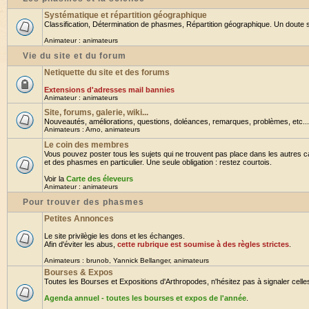
Systématique et répartition géographique
Classification, Détermination de phasmes, Répartition géographique. Un doute su
Animateur :
animateurs
Vie du site et du forum
Netiquette du site et des forums
Extensions d'adresses mail bannies
Animateur :
animateurs
Site, forums, galerie, wiki...
Nouveautés, améliorations, questions, doléances, remarques, problèmes, etc... B
Animateurs :
Arno
,
animateurs
Le coin des membres
Vous pouvez poster tous les sujets qui ne trouvent pas place dans les autres ca
et des phasmes en particulier. Une seule obligation : restez courtois.
Voir la
Carte des éleveurs
Animateur :
animateurs
Pour trouver des phasmes
Petites Annonces
Le site privilègie les dons et les échanges.
Afin d'éviter les abus,
cette rubrique est soumise à des règles strictes
.
Animateurs :
brunob
,
Yannick Bellanger
,
animateurs
Bourses & Expos
Toutes les Bourses et Expositions d'Arthropodes, n'hésitez pas à signaler celles 
Agenda annuel - toutes les bourses et expos de l'année
.