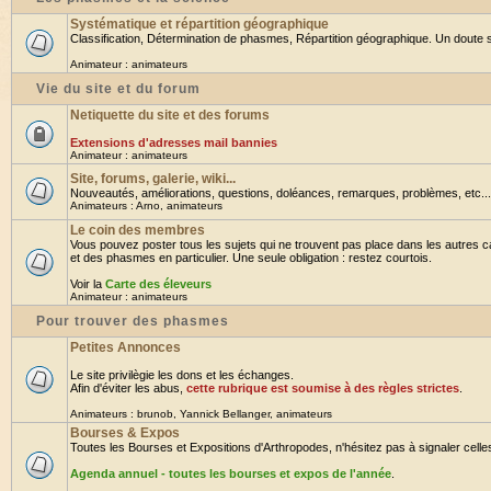
Systématique et répartition géographique
Classification, Détermination de phasmes, Répartition géographique. Un doute su
Animateur :
animateurs
Vie du site et du forum
Netiquette du site et des forums
Extensions d'adresses mail bannies
Animateur :
animateurs
Site, forums, galerie, wiki...
Nouveautés, améliorations, questions, doléances, remarques, problèmes, etc... B
Animateurs :
Arno
,
animateurs
Le coin des membres
Vous pouvez poster tous les sujets qui ne trouvent pas place dans les autres ca
et des phasmes en particulier. Une seule obligation : restez courtois.
Voir la
Carte des éleveurs
Animateur :
animateurs
Pour trouver des phasmes
Petites Annonces
Le site privilègie les dons et les échanges.
Afin d'éviter les abus,
cette rubrique est soumise à des règles strictes
.
Animateurs :
brunob
,
Yannick Bellanger
,
animateurs
Bourses & Expos
Toutes les Bourses et Expositions d'Arthropodes, n'hésitez pas à signaler celles 
Agenda annuel - toutes les bourses et expos de l'année
.