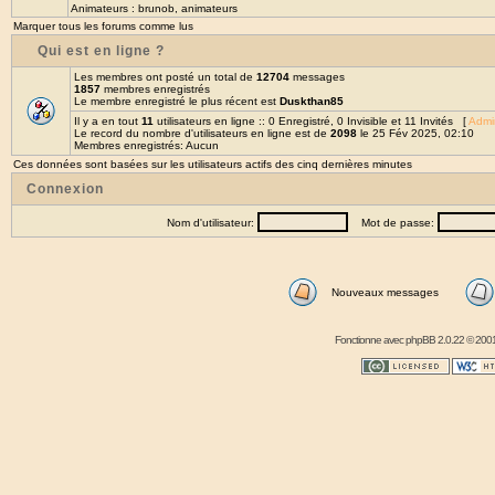
Animateurs :
brunob
,
animateurs
Marquer tous les forums comme lus
Qui est en ligne ?
Les membres ont posté un total de
12704
messages
1857
membres enregistrés
Le membre enregistré le plus récent est
Duskthan85
Il y a en tout
11
utilisateurs en ligne :: 0 Enregistré, 0 Invisible et 11 Invités [
Admin
Le record du nombre d'utilisateurs en ligne est de
2098
le 25 Fév 2025, 02:10
Membres enregistrés: Aucun
Ces données sont basées sur les utilisateurs actifs des cinq dernières minutes
Connexion
Nom d'utilisateur:
Mot de passe:
Nouveaux messages
Fonctionne avec
phpBB
2.0.22 © 2001