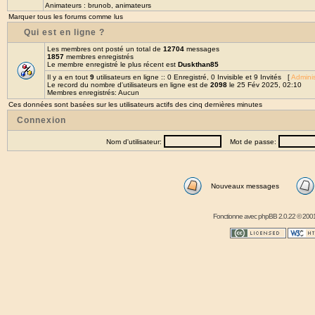
Animateurs :
brunob
,
animateurs
Marquer tous les forums comme lus
Qui est en ligne ?
Les membres ont posté un total de
12704
messages
1857
membres enregistrés
Le membre enregistré le plus récent est
Duskthan85
Il y a en tout
9
utilisateurs en ligne :: 0 Enregistré, 0 Invisible et 9 Invités [
Adminis
Le record du nombre d'utilisateurs en ligne est de
2098
le 25 Fév 2025, 02:10
Membres enregistrés: Aucun
Ces données sont basées sur les utilisateurs actifs des cinq dernières minutes
Connexion
Nom d'utilisateur:
Mot de passe:
Nouveaux messages
Fonctionne avec
phpBB
2.0.22 © 2001