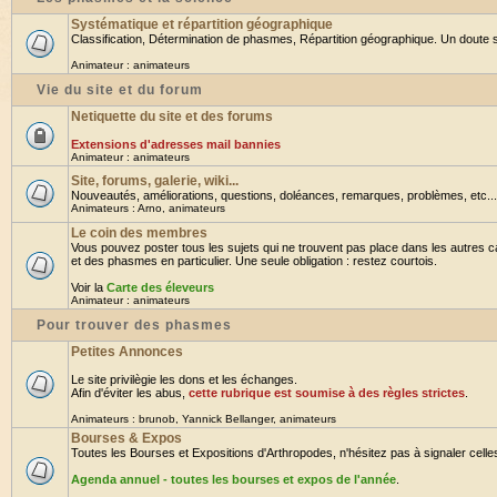
Systématique et répartition géographique
Classification, Détermination de phasmes, Répartition géographique. Un doute su
Animateur :
animateurs
Vie du site et du forum
Netiquette du site et des forums
Extensions d'adresses mail bannies
Animateur :
animateurs
Site, forums, galerie, wiki...
Nouveautés, améliorations, questions, doléances, remarques, problèmes, etc... B
Animateurs :
Arno
,
animateurs
Le coin des membres
Vous pouvez poster tous les sujets qui ne trouvent pas place dans les autres ca
et des phasmes en particulier. Une seule obligation : restez courtois.
Voir la
Carte des éleveurs
Animateur :
animateurs
Pour trouver des phasmes
Petites Annonces
Le site privilègie les dons et les échanges.
Afin d'éviter les abus,
cette rubrique est soumise à des règles strictes
.
Animateurs :
brunob
,
Yannick Bellanger
,
animateurs
Bourses & Expos
Toutes les Bourses et Expositions d'Arthropodes, n'hésitez pas à signaler celles 
Agenda annuel - toutes les bourses et expos de l'année
.