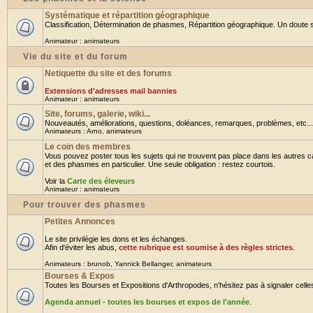
Systématique et répartition géographique
Classification, Détermination de phasmes, Répartition géographique. Un doute su
Animateur :
animateurs
Vie du site et du forum
Netiquette du site et des forums
Extensions d'adresses mail bannies
Animateur :
animateurs
Site, forums, galerie, wiki...
Nouveautés, améliorations, questions, doléances, remarques, problèmes, etc... B
Animateurs :
Arno
,
animateurs
Le coin des membres
Vous pouvez poster tous les sujets qui ne trouvent pas place dans les autres ca
et des phasmes en particulier. Une seule obligation : restez courtois.
Voir la
Carte des éleveurs
Animateur :
animateurs
Pour trouver des phasmes
Petites Annonces
Le site privilègie les dons et les échanges.
Afin d'éviter les abus,
cette rubrique est soumise à des règles strictes
.
Animateurs :
brunob
,
Yannick Bellanger
,
animateurs
Bourses & Expos
Toutes les Bourses et Expositions d'Arthropodes, n'hésitez pas à signaler celles 
Agenda annuel - toutes les bourses et expos de l'année
.