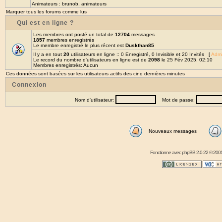
Animateurs :
brunob
,
animateurs
Marquer tous les forums comme lus
Qui est en ligne ?
Les membres ont posté un total de
12704
messages
1857
membres enregistrés
Le membre enregistré le plus récent est
Duskthan85
Il y a en tout
20
utilisateurs en ligne :: 0 Enregistré, 0 Invisible et 20 Invités [
Admi
Le record du nombre d'utilisateurs en ligne est de
2098
le 25 Fév 2025, 02:10
Membres enregistrés: Aucun
Ces données sont basées sur les utilisateurs actifs des cinq dernières minutes
Connexion
Nom d'utilisateur:
Mot de passe:
Nouveaux messages
Fonctionne avec
phpBB
2.0.22 © 2001