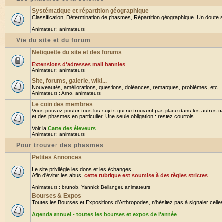
Systématique et répartition géographique
Classification, Détermination de phasmes, Répartition géographique. Un doute su
Animateur :
animateurs
Vie du site et du forum
Netiquette du site et des forums
Extensions d'adresses mail bannies
Animateur :
animateurs
Site, forums, galerie, wiki...
Nouveautés, améliorations, questions, doléances, remarques, problèmes, etc... B
Animateurs :
Arno
,
animateurs
Le coin des membres
Vous pouvez poster tous les sujets qui ne trouvent pas place dans les autres ca
et des phasmes en particulier. Une seule obligation : restez courtois.
Voir la
Carte des éleveurs
Animateur :
animateurs
Pour trouver des phasmes
Petites Annonces
Le site privilègie les dons et les échanges.
Afin d'éviter les abus,
cette rubrique est soumise à des règles strictes
.
Animateurs :
brunob
,
Yannick Bellanger
,
animateurs
Bourses & Expos
Toutes les Bourses et Expositions d'Arthropodes, n'hésitez pas à signaler celles 
Agenda annuel - toutes les bourses et expos de l'année
.