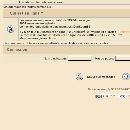
Animateurs :
brunob
,
animateurs
Marquer tous les forums comme lus
Qui est en ligne ?
Les membres ont posté un total de
12704
messages
1857
membres enregistrés
Le membre enregistré le plus récent est
Duskthan85
Il y a en tout
5
utilisateurs en ligne :: 0 Enregistré, 0 Invisible et 5 Invités [
Adminis
Le record du nombre d'utilisateurs en ligne est de
2098
le 25 Fév 2025, 02:10
Membres enregistrés: Aucun
Ces données sont basées sur les utilisateurs actifs des cinq dernières minutes
Connexion
Nom d'utilisateur:
Mot de passe:
Nouveaux messages
Fonctionne avec
phpBB
2.0.22 © 2001