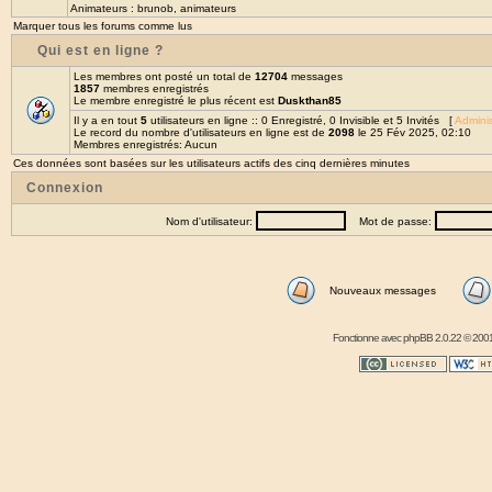
Animateurs :
brunob
,
animateurs
Marquer tous les forums comme lus
Qui est en ligne ?
Les membres ont posté un total de
12704
messages
1857
membres enregistrés
Le membre enregistré le plus récent est
Duskthan85
Il y a en tout
5
utilisateurs en ligne :: 0 Enregistré, 0 Invisible et 5 Invités [
Adminis
Le record du nombre d'utilisateurs en ligne est de
2098
le 25 Fév 2025, 02:10
Membres enregistrés: Aucun
Ces données sont basées sur les utilisateurs actifs des cinq dernières minutes
Connexion
Nom d'utilisateur:
Mot de passe:
Nouveaux messages
Fonctionne avec
phpBB
2.0.22 © 2001