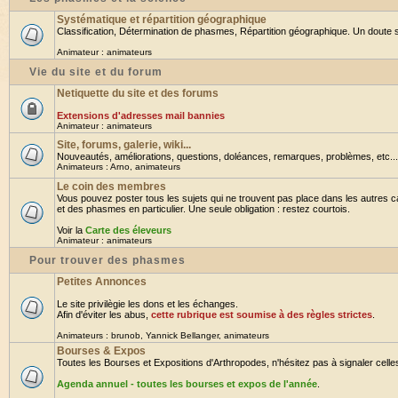
Systématique et répartition géographique
Classification, Détermination de phasmes, Répartition géographique. Un doute su
Animateur :
animateurs
Vie du site et du forum
Netiquette du site et des forums
Extensions d'adresses mail bannies
Animateur :
animateurs
Site, forums, galerie, wiki...
Nouveautés, améliorations, questions, doléances, remarques, problèmes, etc... B
Animateurs :
Arno
,
animateurs
Le coin des membres
Vous pouvez poster tous les sujets qui ne trouvent pas place dans les autres ca
et des phasmes en particulier. Une seule obligation : restez courtois.
Voir la
Carte des éleveurs
Animateur :
animateurs
Pour trouver des phasmes
Petites Annonces
Le site privilègie les dons et les échanges.
Afin d'éviter les abus,
cette rubrique est soumise à des règles strictes
.
Animateurs :
brunob
,
Yannick Bellanger
,
animateurs
Bourses & Expos
Toutes les Bourses et Expositions d'Arthropodes, n'hésitez pas à signaler celles 
Agenda annuel - toutes les bourses et expos de l'année
.