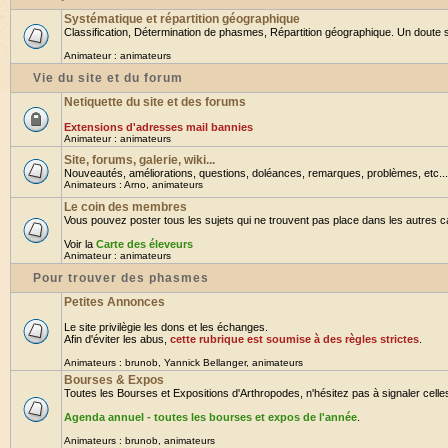
Systématique et répartition géographique
Classification, Détermination de phasmes, Répartition géographique. Un doute su
Animateur :
animateurs
Vie du site et du forum
Netiquette du site et des forums
Extensions d'adresses mail bannies
Animateur :
animateurs
Site, forums, galerie, wiki...
Nouveautés, améliorations, questions, doléances, remarques, problèmes, etc... B
Animateurs :
Arno
,
animateurs
Le coin des membres
Vous pouvez poster tous les sujets qui ne trouvent pas place dans les autres cat
Voir la
Carte des éleveurs
Animateur :
animateurs
Pour trouver des phasmes
Petites Annonces
Le site privilègie les dons et les échanges.
Afin d'éviter les abus,
cette rubrique est soumise à des règles strictes
.
Animateurs :
brunob
,
Yannick Bellanger
,
animateurs
Bourses & Expos
Toutes les Bourses et Expositions d'Arthropodes, n'hésitez pas à signaler celles 
Agenda annuel - toutes les bourses et expos de l'année
.
Animateurs :
brunob
,
animateurs