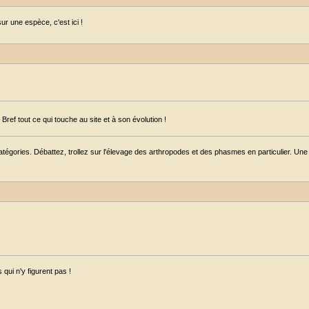
r une espèce, c'est ici !
ref tout ce qui touche au site et à son évolution !
égories. Débattez, trollez sur l'élevage des arthropodes et des phasmes en particulier. Une s
qui n'y figurent pas !