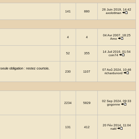
26 Juin 2019, 14:42
141
880
axolotlman
04 Avr 2007, 18:25
4
4
Arno
14 Juil 2016, 01:54
52
355
coin74
eule obligation : restez courtois.
07 Aoû 2024, 10:46
230
1107
richardunord
02 Sep 2024, 09:33
2234
5829
gogonne
20 Fév 2014, 11:04
131
412
nakl