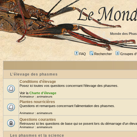
Monde des Phas
FAQ
Rechercher
Groupes d'u
L'élevage des phasmes
Conditions d'élevage
Posez ici toutes vos questions concernant l'élevage des phasmes.
Voir la
Charte d'élevage
Animateur :
animateurs
Plantes nourricières
Questions et remarques concernant l'alimentation des phasmes.
Animateur :
animateurs
Questions courantes
Retrouvez ici les questions de base qui se posent lors du démarrage d'un éleva
Animateur :
animateurs
Les phasmes et la science