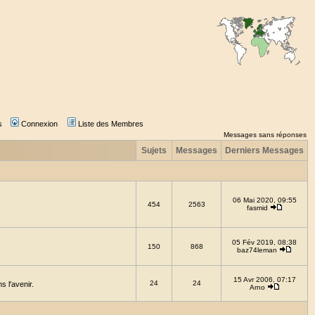
s
Connexion
Liste des Membres
Messages sans réponses
Sujets
Messages
Derniers Messages
06 Mai 2020, 09:55
454
2563
fasmid
05 Fév 2019, 08:38
150
868
baz74leman
15 Avr 2006, 07:17
24
24
 l'avenir.
Arno