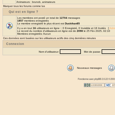
Animateurs :
brunob
,
animateurs
Marquer tous les forums comme lus
Qui est en ligne ?
Les membres ont posté un total de
12704
messages
1857
membres enregistrés
Le membre enregistré le plus récent est
Duskthan85
Il y a en tout
16
utilisateurs en ligne :: 0 Enregistré, 0 Invisible et 16 Invités [
Admi
Le record du nombre d'utilisateurs en ligne est de
2098
le 25 Fév 2025, 02:10
Membres enregistrés: Aucun
Ces données sont basées sur les utilisateurs actifs des cinq dernières minutes
Connexion
Nom d'utilisateur:
Mot de passe:
Nouveaux messages
Fonctionne avec
phpBB
2.0.22 © 2001