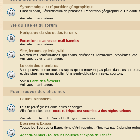
Systématique et répartition géographique
Classification, Détermination de phasmes, Répartition géographique. Un doute su
Animateur :
animateurs
Vie du site et du forum
Netiquette du site et des forums
Extensions d'adresses mail bannies
Animateur :
animateurs
Site, forums, galerie, wiki...
Nouveautés, améliorations, questions, doléances, remarques, problèmes, etc... B
Animateurs :
Arno
,
animateurs
Le coin des membres
Vous pouvez poster tous les sujets qui ne trouvent pas place dans les autres ca
et des phasmes en particulier. Une seule obligation : restez courtois.
Voir la
Carte des éleveurs
Animateur :
animateurs
Pour trouver des phasmes
Petites Annonces
Le site privilègie les dons et les échanges.
Afin d'éviter les abus,
cette rubrique est soumise à des règles strictes
.
Animateurs :
brunob
,
Yannick Bellanger
,
animateurs
Bourses & Expos
Toutes les Bourses et Expositions d'Arthropodes, n'hésitez pas à signaler celles 
Agenda annuel - toutes les bourses et expos de l'année
.