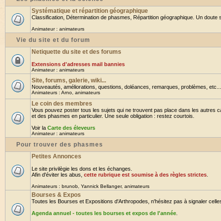
Systématique et répartition géographique
Classification, Détermination de phasmes, Répartition géographique. Un doute su
Animateur :
animateurs
Vie du site et du forum
Netiquette du site et des forums
Extensions d'adresses mail bannies
Animateur :
animateurs
Site, forums, galerie, wiki...
Nouveautés, améliorations, questions, doléances, remarques, problèmes, etc... B
Animateurs :
Arno
,
animateurs
Le coin des membres
Vous pouvez poster tous les sujets qui ne trouvent pas place dans les autres ca
et des phasmes en particulier. Une seule obligation : restez courtois.
Voir la
Carte des éleveurs
Animateur :
animateurs
Pour trouver des phasmes
Petites Annonces
Le site privilègie les dons et les échanges.
Afin d'éviter les abus,
cette rubrique est soumise à des règles strictes
.
Animateurs :
brunob
,
Yannick Bellanger
,
animateurs
Bourses & Expos
Toutes les Bourses et Expositions d'Arthropodes, n'hésitez pas à signaler celles 
Agenda annuel - toutes les bourses et expos de l'année
.