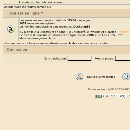
Animateurs :
brunob
,
animateurs
Marquer tous les forums comme lus
Qui est en ligne ?
Les membres ont posté un total de
12704
messages
1857
membres enregistrés
Le membre enregistré le plus récent est
Duskthan85
Il y a en tout
4
utilisateurs en ligne :: 0 Enregistré, 0 Invisible et 4 Invités [
Adminis
Le record du nombre d'utilisateurs en ligne est de
2098
le 25 Fév 2025, 02:10
Membres enregistrés: Aucun
Ces données sont basées sur les utilisateurs actifs des cinq dernières minutes
Connexion
Nom d'utilisateur:
Mot de passe:
Nouveaux messages
Fonctionne avec
phpBB
2.0.22 © 2001