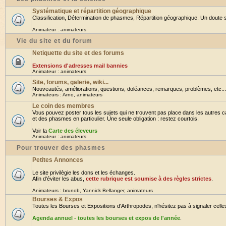
Systématique et répartition géographique
Classification, Détermination de phasmes, Répartition géographique. Un doute su
Animateur :
animateurs
Vie du site et du forum
Netiquette du site et des forums
Extensions d'adresses mail bannies
Animateur :
animateurs
Site, forums, galerie, wiki...
Nouveautés, améliorations, questions, doléances, remarques, problèmes, etc... B
Animateurs :
Arno
,
animateurs
Le coin des membres
Vous pouvez poster tous les sujets qui ne trouvent pas place dans les autres ca
et des phasmes en particulier. Une seule obligation : restez courtois.
Voir la
Carte des éleveurs
Animateur :
animateurs
Pour trouver des phasmes
Petites Annonces
Le site privilègie les dons et les échanges.
Afin d'éviter les abus,
cette rubrique est soumise à des règles strictes
.
Animateurs :
brunob
,
Yannick Bellanger
,
animateurs
Bourses & Expos
Toutes les Bourses et Expositions d'Arthropodes, n'hésitez pas à signaler celles 
Agenda annuel - toutes les bourses et expos de l'année
.