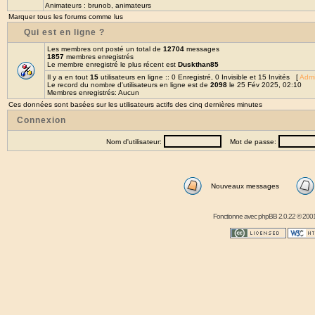
Animateurs :
brunob
,
animateurs
Marquer tous les forums comme lus
Qui est en ligne ?
Les membres ont posté un total de
12704
messages
1857
membres enregistrés
Le membre enregistré le plus récent est
Duskthan85
Il y a en tout
15
utilisateurs en ligne :: 0 Enregistré, 0 Invisible et 15 Invités [
Admi
Le record du nombre d'utilisateurs en ligne est de
2098
le 25 Fév 2025, 02:10
Membres enregistrés: Aucun
Ces données sont basées sur les utilisateurs actifs des cinq dernières minutes
Connexion
Nom d'utilisateur:
Mot de passe:
Nouveaux messages
Fonctionne avec
phpBB
2.0.22 © 2001