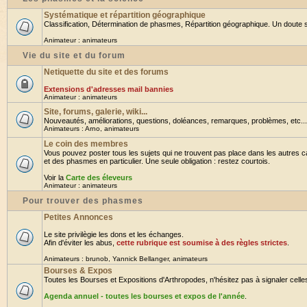
Systématique et répartition géographique
Classification, Détermination de phasmes, Répartition géographique. Un doute su
Animateur :
animateurs
Vie du site et du forum
Netiquette du site et des forums
Extensions d'adresses mail bannies
Animateur :
animateurs
Site, forums, galerie, wiki...
Nouveautés, améliorations, questions, doléances, remarques, problèmes, etc... B
Animateurs :
Arno
,
animateurs
Le coin des membres
Vous pouvez poster tous les sujets qui ne trouvent pas place dans les autres ca
et des phasmes en particulier. Une seule obligation : restez courtois.
Voir la
Carte des éleveurs
Animateur :
animateurs
Pour trouver des phasmes
Petites Annonces
Le site privilègie les dons et les échanges.
Afin d'éviter les abus,
cette rubrique est soumise à des règles strictes
.
Animateurs :
brunob
,
Yannick Bellanger
,
animateurs
Bourses & Expos
Toutes les Bourses et Expositions d'Arthropodes, n'hésitez pas à signaler celles 
Agenda annuel - toutes les bourses et expos de l'année
.