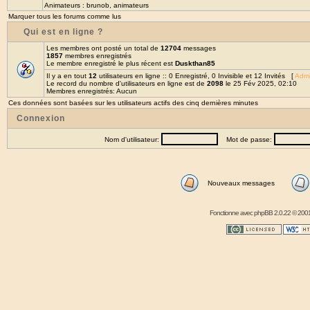
Animateurs :
brunob
,
animateurs
Marquer tous les forums comme lus
Qui est en ligne ?
Les membres ont posté un total de
12704
messages
1857
membres enregistrés
Le membre enregistré le plus récent est
Duskthan85
Il y a en tout
12
utilisateurs en ligne :: 0 Enregistré, 0 Invisible et 12 Invités [
Admi
Le record du nombre d'utilisateurs en ligne est de
2098
le 25 Fév 2025, 02:10
Membres enregistrés: Aucun
Ces données sont basées sur les utilisateurs actifs des cinq dernières minutes
Connexion
Nom d'utilisateur:
Mot de passe:
Nouveaux messages
Fonctionne avec
phpBB
2.0.22 © 2001