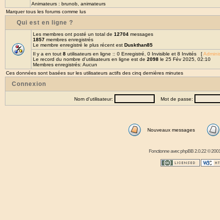
Animateurs :
brunob
,
animateurs
Marquer tous les forums comme lus
Qui est en ligne ?
Les membres ont posté un total de
12704
messages
1857
membres enregistrés
Le membre enregistré le plus récent est
Duskthan85
Il y a en tout
8
utilisateurs en ligne :: 0 Enregistré, 0 Invisible et 8 Invités [
Adminis
Le record du nombre d'utilisateurs en ligne est de
2098
le 25 Fév 2025, 02:10
Membres enregistrés: Aucun
Ces données sont basées sur les utilisateurs actifs des cinq dernières minutes
Connexion
Nom d'utilisateur:
Mot de passe:
Nouveaux messages
Fonctionne avec
phpBB
2.0.22 © 2001