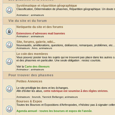
Systématique et répartition géographique
Classification, Détermination de phasmes, Répartition géographique. Un doute su
Animateur :
animateurs
Vie du site et du forum
Netiquette du site et des forums
Extensions d'adresses mail bannies
Animateur :
animateurs
Site, forums, galerie, wiki...
Nouveautés, améliorations, questions, doléances, remarques, problèmes, etc... B
Animateurs :
Arno
,
animateurs
Le coin des membres
Vous pouvez poster tous les sujets qui ne trouvent pas place dans les autres ca
et des phasmes en particulier. Une seule obligation : restez courtois.
Voir la
Carte des éleveurs
Animateur :
animateurs
Pour trouver des phasmes
Petites Annonces
Le site privilègie les dons et les échanges.
Afin d'éviter les abus,
cette rubrique est soumise à des règles strictes
.
Animateurs :
brunob
,
Yannick Bellanger
,
animateurs
Bourses & Expos
Toutes les Bourses et Expositions d'Arthropodes, n'hésitez pas à signaler celles 
Agenda annuel - toutes les bourses et expos de l'année
.