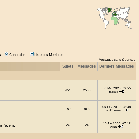
s
Connexion
Liste des Membres
Messages sans réponses
Sujets
Messages
Derniers Messages
06 Mai 2020, 09:55
454
2563
fasmid
05 Fév 2019, 08:38
150
868
baz74leman
15 Avr 2006, 07:17
24
24
 l'avenir.
Arno