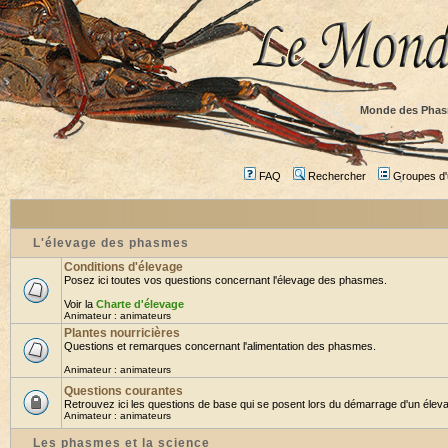
Monde des Phas
FAQ
Rechercher
Groupes d'u
L'élevage des phasmes
Conditions d'élevage
Posez ici toutes vos questions concernant l'élevage des phasmes.
Voir la
Charte d'élevage
Animateur :
animateurs
Plantes nourricières
Questions et remarques concernant l'alimentation des phasmes.
Animateur :
animateurs
Questions courantes
Retrouvez ici les questions de base qui se posent lors du démarrage d'un éleva
Animateur :
animateurs
Les phasmes et la science