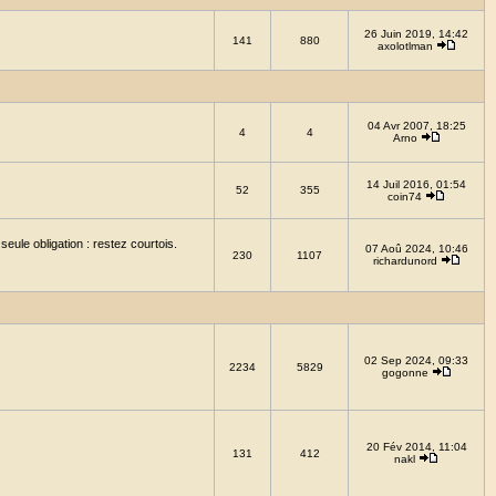
26 Juin 2019, 14:42
141
880
axolotlman
04 Avr 2007, 18:25
4
4
Arno
14 Juil 2016, 01:54
52
355
coin74
eule obligation : restez courtois.
07 Aoû 2024, 10:46
230
1107
richardunord
02 Sep 2024, 09:33
2234
5829
gogonne
20 Fév 2014, 11:04
131
412
nakl