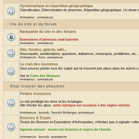
Systématique et répartition géographique
Classification, Détermination de phasmes, Répartition géographique. Un doute su
Animateur :
animateurs
Vie du site et du forum
Netiquette du site et des forums
Extensions d'adresses mail bannies
Animateur :
animateurs
Site, forums, galerie, wiki...
Nouveautés, améliorations, questions, doléances, remarques, problèmes, etc... B
Animateurs :
Arno
,
animateurs
Le coin des membres
Vous pouvez poster tous les sujets qui ne trouvent pas place dans les autres cat
Voir la
Carte des éleveurs
Animateur :
animateurs
Pour trouver des phasmes
Petites Annonces
Le site privilègie les dons et les échanges.
Afin d'éviter les abus,
cette rubrique est soumise à des règles strictes
.
Animateurs :
brunob
,
Yannick Bellanger
,
animateurs
Bourses & Expos
Toutes les Bourses et Expositions d'Arthropodes, n'hésitez pas à signaler celles 
Agenda annuel - toutes les bourses et expos de l'année
.
Animateurs :
brunob
,
animateurs