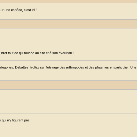
r une espèce, c'est ici !
ref tout ce qui touche au site et à son évolution !
égories. Débattez, trollez sur l'élevage des arthropodes et des phasmes en particulier. Une s
qui n'y figurent pas !