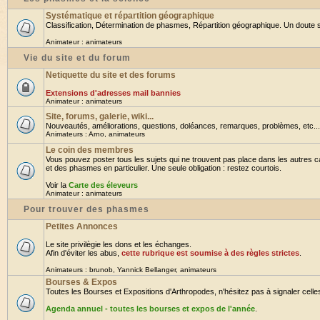
Systématique et répartition géographique
Classification, Détermination de phasmes, Répartition géographique. Un doute su
Animateur :
animateurs
Vie du site et du forum
Netiquette du site et des forums
Extensions d'adresses mail bannies
Animateur :
animateurs
Site, forums, galerie, wiki...
Nouveautés, améliorations, questions, doléances, remarques, problèmes, etc... B
Animateurs :
Arno
,
animateurs
Le coin des membres
Vous pouvez poster tous les sujets qui ne trouvent pas place dans les autres ca
et des phasmes en particulier. Une seule obligation : restez courtois.
Voir la
Carte des éleveurs
Animateur :
animateurs
Pour trouver des phasmes
Petites Annonces
Le site privilègie les dons et les échanges.
Afin d'éviter les abus,
cette rubrique est soumise à des règles strictes
.
Animateurs :
brunob
,
Yannick Bellanger
,
animateurs
Bourses & Expos
Toutes les Bourses et Expositions d'Arthropodes, n'hésitez pas à signaler celles 
Agenda annuel - toutes les bourses et expos de l'année
.