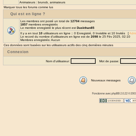
Animateurs :
brunob
,
animateurs
Marquer tous les forums comme lus
Qui est en ligne ?
Les membres ont posté un total de
12704
messages
1857
membres enregistrés
Le membre enregistré le plus récent est
Duskthan85
Il y a en tout
10
utilisateurs en ligne :: 0 Enregistré, 0 Invisible et 10 Invités [
Admi
Le record du nombre d'utilisateurs en ligne est de
2098
le 25 Fév 2025, 02:10
Membres enregistrés: Aucun
Ces données sont basées sur les utilisateurs actifs des cinq dernières minutes
Connexion
Nom d'utilisateur:
Mot de passe:
Nouveaux messages
Fonctionne avec
phpBB
2.0.22 © 2001