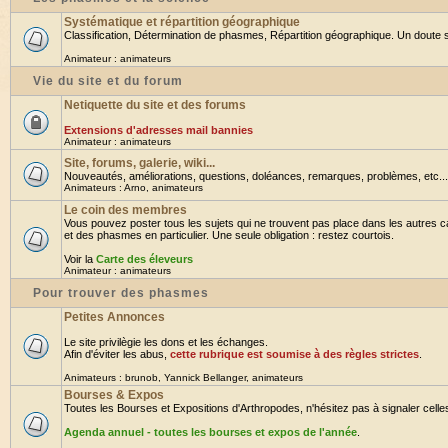
Systématique et répartition géographique
Classification, Détermination de phasmes, Répartition géographique. Un doute su
Animateur :
animateurs
Vie du site et du forum
Netiquette du site et des forums
Extensions d'adresses mail bannies
Animateur :
animateurs
Site, forums, galerie, wiki...
Nouveautés, améliorations, questions, doléances, remarques, problèmes, etc... B
Animateurs :
Arno
,
animateurs
Le coin des membres
Vous pouvez poster tous les sujets qui ne trouvent pas place dans les autres ca
et des phasmes en particulier. Une seule obligation : restez courtois.
Voir la
Carte des éleveurs
Animateur :
animateurs
Pour trouver des phasmes
Petites Annonces
Le site privilègie les dons et les échanges.
Afin d'éviter les abus,
cette rubrique est soumise à des règles strictes
.
Animateurs :
brunob
,
Yannick Bellanger
,
animateurs
Bourses & Expos
Toutes les Bourses et Expositions d'Arthropodes, n'hésitez pas à signaler celles 
Agenda annuel - toutes les bourses et expos de l'année
.