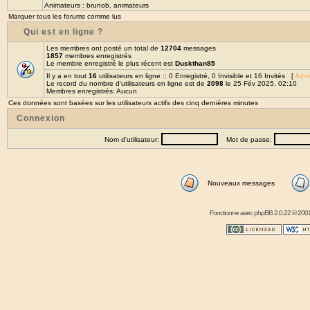
Animateurs :
brunob
,
animateurs
Marquer tous les forums comme lus
Qui est en ligne ?
Les membres ont posté un total de
12704
messages
1857
membres enregistrés
Le membre enregistré le plus récent est
Duskthan85
Il y a en tout
16
utilisateurs en ligne :: 0 Enregistré, 0 Invisible et 16 Invités [
Admi
Le record du nombre d'utilisateurs en ligne est de
2098
le 25 Fév 2025, 02:10
Membres enregistrés: Aucun
Ces données sont basées sur les utilisateurs actifs des cinq dernières minutes
Connexion
Nom d'utilisateur:
Mot de passe:
Nouveaux messages
Fonctionne avec
phpBB
2.0.22 © 2001