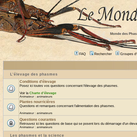
Monde des Phas
FAQ
Rechercher
Groupes d'u
L'élevage des phasmes
Conditions d'élevage
Posez ici toutes vos questions concernant l'élevage des phasmes.
Voir la
Charte d'élevage
Animateur :
animateurs
Plantes nourricières
Questions et remarques concernant l'alimentation des phasmes.
Animateur :
animateurs
Questions courantes
Retrouvez ici les questions de base qui se posent lors du démarrage d'un éleva
Animateur :
animateurs
Les phasmes et la science