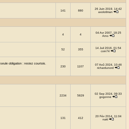
26 Juin 2019, 14:42
141
880
axolotlman
04 Avr 2007, 18:25
4
4
Arno
14 Juil 2016, 01:54
52
355
coin74
eule obligation : restez courtois.
07 Aoû 2024, 10:46
230
1107
richardunord
02 Sep 2024, 09:33
2234
5829
gogonne
20 Fév 2014, 11:04
131
412
nakl