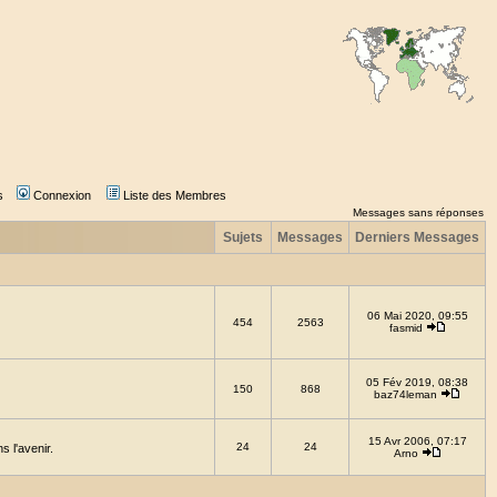
s
Connexion
Liste des Membres
Messages sans réponses
Sujets
Messages
Derniers Messages
06 Mai 2020, 09:55
454
2563
fasmid
05 Fév 2019, 08:38
150
868
baz74leman
15 Avr 2006, 07:17
24
24
 l'avenir.
Arno