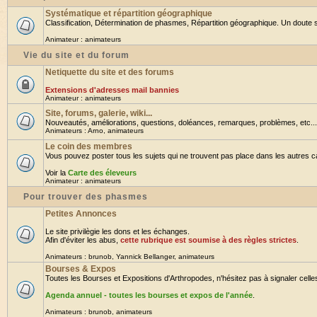
Systématique et répartition géographique
Classification, Détermination de phasmes, Répartition géographique. Un doute su
Animateur :
animateurs
Vie du site et du forum
Netiquette du site et des forums
Extensions d'adresses mail bannies
Animateur :
animateurs
Site, forums, galerie, wiki...
Nouveautés, améliorations, questions, doléances, remarques, problèmes, etc... B
Animateurs :
Arno
,
animateurs
Le coin des membres
Vous pouvez poster tous les sujets qui ne trouvent pas place dans les autres cat
Voir la
Carte des éleveurs
Animateur :
animateurs
Pour trouver des phasmes
Petites Annonces
Le site privilègie les dons et les échanges.
Afin d'éviter les abus,
cette rubrique est soumise à des règles strictes
.
Animateurs :
brunob
,
Yannick Bellanger
,
animateurs
Bourses & Expos
Toutes les Bourses et Expositions d'Arthropodes, n'hésitez pas à signaler celles 
Agenda annuel - toutes les bourses et expos de l'année
.
Animateurs :
brunob
,
animateurs