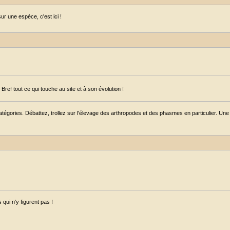
r une espèce, c'est ici !
ref tout ce qui touche au site et à son évolution !
égories. Débattez, trollez sur l'élevage des arthropodes et des phasmes en particulier. Une s
qui n'y figurent pas !