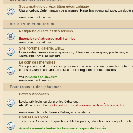
Systématique et répartition géographique
Classification, Détermination de phasmes, Répartition géographique. Un doute su
Animateur :
animateurs
Vie du site et du forum
Netiquette du site et des forums
Extensions d'adresses mail bannies
Animateur :
animateurs
Site, forums, galerie, wiki...
Nouveautés, améliorations, questions, doléances, remarques, problèmes, etc... B
Animateurs :
Arno
,
animateurs
Le coin des membres
Vous pouvez poster tous les sujets qui ne trouvent pas place dans les autres ca
et des phasmes en particulier. Une seule obligation : restez courtois.
Voir la
Carte des éleveurs
Animateur :
animateurs
Pour trouver des phasmes
Petites Annonces
Le site privilègie les dons et les échanges.
Afin d'éviter les abus,
cette rubrique est soumise à des règles strictes
.
Animateurs :
brunob
,
Yannick Bellanger
,
animateurs
Bourses & Expos
Toutes les Bourses et Expositions d'Arthropodes, n'hésitez pas à signaler celles 
Agenda annuel - toutes les bourses et expos de l'année
.