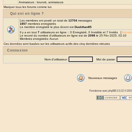
Animateurs :
brunob
,
animateurs
Marquer tous les forums comme lus
Qui est en ligne ?
Les membres ont posté un total de
12704
messages
1857
membres enregistrés
Le membre enregistré le plus récent est
Duskthan85
Il y a en tout
7
utilisateurs en ligne :: 0 Enregistré, 0 Invisible et 7 Invités [
Adminis
Le record du nombre d'utilisateurs en ligne est de
2098
le 25 Fév 2025, 02:10
Membres enregistrés: Aucun
Ces données sont basées sur les utilisateurs actifs des cinq dernières minutes
Connexion
Nom d'utilisateur:
Mot de passe:
Nouveaux messages
Fonctionne avec
phpBB
2.0.22 © 2001