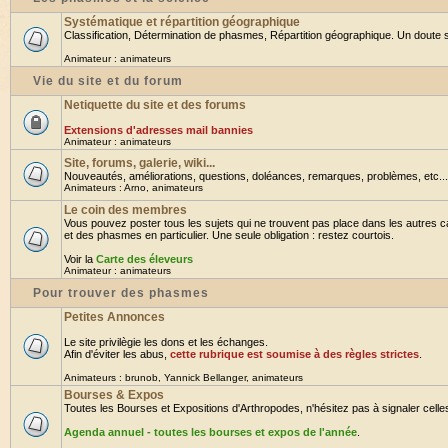
Systématique et répartition géographique
Classification, Détermination de phasmes, Répartition géographique. Un doute su
Animateur :
animateurs
Vie du site et du forum
Netiquette du site et des forums
Extensions d'adresses mail bannies
Animateur :
animateurs
Site, forums, galerie, wiki...
Nouveautés, améliorations, questions, doléances, remarques, problèmes, etc... B
Animateurs :
Arno
,
animateurs
Le coin des membres
Vous pouvez poster tous les sujets qui ne trouvent pas place dans les autres ca
et des phasmes en particulier. Une seule obligation : restez courtois.
Voir la
Carte des éleveurs
Animateur :
animateurs
Pour trouver des phasmes
Petites Annonces
Le site privilègie les dons et les échanges.
Afin d'éviter les abus,
cette rubrique est soumise à des règles strictes
.
Animateurs :
brunob
,
Yannick Bellanger
,
animateurs
Bourses & Expos
Toutes les Bourses et Expositions d'Arthropodes, n'hésitez pas à signaler celles 
Agenda annuel - toutes les bourses et expos de l'année
.