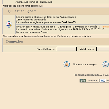
Animateurs :
brunob
,
animateurs
Marquer tous les forums comme lus
Qui est en ligne ?
Les membres ont posté un total de
12704
messages
1857
membres enregistrés
Le membre enregistré le plus récent est
Duskthan85
Il y a en tout
4
utilisateurs en ligne :: 0 Enregistré, 0 Invisible et 4 Invités [
Adminis
Le record du nombre d'utilisateurs en ligne est de
2098
le 25 Fév 2025, 02:10
Membres enregistrés: Aucun
Ces données sont basées sur les utilisateurs actifs des cinq dernières minutes
Connexion
Nom d'utilisateur:
Mot de passe:
Nouveaux messages
Fonctionne avec
phpBB
2.0.22 © 2001