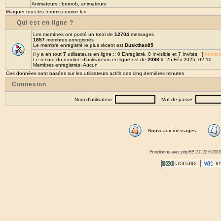
Animateurs :
brunob
,
animateurs
Marquer tous les forums comme lus
Qui est en ligne ?
Les membres ont posté un total de
12704
messages
1857
membres enregistrés
Le membre enregistré le plus récent est
Duskthan85
Il y a en tout
7
utilisateurs en ligne :: 0 Enregistré, 0 Invisible et 7 Invités [
Adminis
Le record du nombre d'utilisateurs en ligne est de
2098
le 25 Fév 2025, 02:10
Membres enregistrés: Aucun
Ces données sont basées sur les utilisateurs actifs des cinq dernières minutes
Connexion
Nom d'utilisateur:
Mot de passe:
Nouveaux messages
Fonctionne avec
phpBB
2.0.22 © 2001