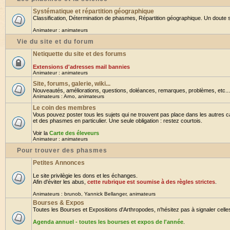
Systématique et répartition géographique
Classification, Détermination de phasmes, Répartition géographique. Un doute su
Animateur :
animateurs
Vie du site et du forum
Netiquette du site et des forums
Extensions d'adresses mail bannies
Animateur :
animateurs
Site, forums, galerie, wiki...
Nouveautés, améliorations, questions, doléances, remarques, problèmes, etc... B
Animateurs :
Arno
,
animateurs
Le coin des membres
Vous pouvez poster tous les sujets qui ne trouvent pas place dans les autres ca
et des phasmes en particulier. Une seule obligation : restez courtois.
Voir la
Carte des éleveurs
Animateur :
animateurs
Pour trouver des phasmes
Petites Annonces
Le site privilègie les dons et les échanges.
Afin d'éviter les abus,
cette rubrique est soumise à des règles strictes
.
Animateurs :
brunob
,
Yannick Bellanger
,
animateurs
Bourses & Expos
Toutes les Bourses et Expositions d'Arthropodes, n'hésitez pas à signaler celles 
Agenda annuel - toutes les bourses et expos de l'année
.