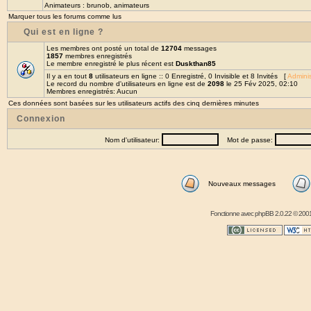
Animateurs :
brunob
,
animateurs
Marquer tous les forums comme lus
Qui est en ligne ?
Les membres ont posté un total de
12704
messages
1857
membres enregistrés
Le membre enregistré le plus récent est
Duskthan85
Il y a en tout
8
utilisateurs en ligne :: 0 Enregistré, 0 Invisible et 8 Invités [
Adminis
Le record du nombre d'utilisateurs en ligne est de
2098
le 25 Fév 2025, 02:10
Membres enregistrés: Aucun
Ces données sont basées sur les utilisateurs actifs des cinq dernières minutes
Connexion
Nom d'utilisateur:
Mot de passe:
Nouveaux messages
Fonctionne avec
phpBB
2.0.22 © 2001