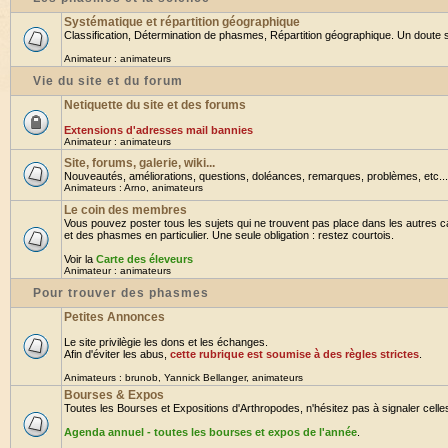
Systématique et répartition géographique
Classification, Détermination de phasmes, Répartition géographique. Un doute su
Animateur :
animateurs
Vie du site et du forum
Netiquette du site et des forums
Extensions d'adresses mail bannies
Animateur :
animateurs
Site, forums, galerie, wiki...
Nouveautés, améliorations, questions, doléances, remarques, problèmes, etc... B
Animateurs :
Arno
,
animateurs
Le coin des membres
Vous pouvez poster tous les sujets qui ne trouvent pas place dans les autres ca
et des phasmes en particulier. Une seule obligation : restez courtois.
Voir la
Carte des éleveurs
Animateur :
animateurs
Pour trouver des phasmes
Petites Annonces
Le site privilègie les dons et les échanges.
Afin d'éviter les abus,
cette rubrique est soumise à des règles strictes
.
Animateurs :
brunob
,
Yannick Bellanger
,
animateurs
Bourses & Expos
Toutes les Bourses et Expositions d'Arthropodes, n'hésitez pas à signaler celles 
Agenda annuel - toutes les bourses et expos de l'année
.