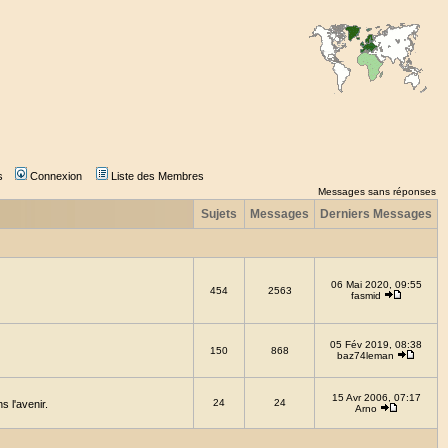
s
Connexion
Liste des Membres
Messages sans réponses
Sujets
Messages
Derniers Messages
06 Mai 2020, 09:55
454
2563
fasmid
05 Fév 2019, 08:38
150
868
baz74leman
15 Avr 2006, 07:17
24
24
 l'avenir.
Arno