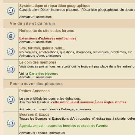
Systématique et répartition géographique
Classification, Détermination de phasmes, Répartition géographique. Un doute su
Animateur :
animateurs
Vie du site et du forum
Netiquette du site et des forums
Extensions d'adresses mail bannies
Animateur :
animateurs
Site, forums, galerie, wiki...
Nouveautés, améliorations, questions, doléances, remarques, problèmes, etc... B
Animateurs :
Arno
,
animateurs
Le coin des membres
Vous pouvez poster tous les sujets qui ne trouvent pas place dans les autres cat
Voir la
Carte des éleveurs
Animateur :
animateurs
Pour trouver des phasmes
Petites Annonces
Le site privilègie les dons et les échanges.
Afin d'éviter les abus,
cette rubrique est soumise à des règles strictes
.
Animateurs :
brunob
,
Yannick Bellanger
,
animateurs
Bourses & Expos
Toutes les Bourses et Expositions d'Arthropodes, n'hésitez pas à signaler celles 
Agenda annuel - toutes les bourses et expos de l'année
.
Animateurs :
brunob
,
animateurs