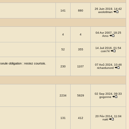
26 Juin 2019, 14:42
141
880
axolotlman
04 Avr 2007, 18:25
4
4
Arno
14 Juil 2016, 01:54
52
355
coin74
eule obligation : restez courtois.
07 Aoû 2024, 10:46
230
1107
richardunord
02 Sep 2024, 09:33
2234
5829
gogonne
20 Fév 2014, 11:04
131
412
nakl