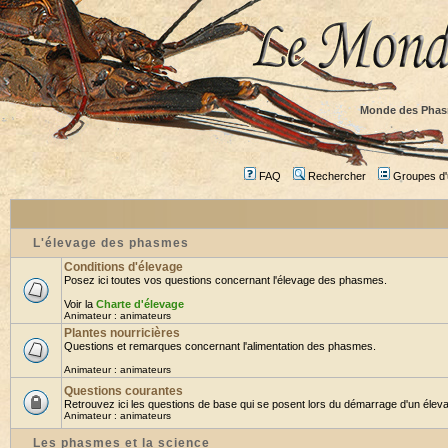
Monde des Phas
FAQ
Rechercher
Groupes d'u
L'élevage des phasmes
Conditions d'élevage
Posez ici toutes vos questions concernant l'élevage des phasmes.
Voir la
Charte d'élevage
Animateur :
animateurs
Plantes nourricières
Questions et remarques concernant l'alimentation des phasmes.
Animateur :
animateurs
Questions courantes
Retrouvez ici les questions de base qui se posent lors du démarrage d'un éleva
Animateur :
animateurs
Les phasmes et la science