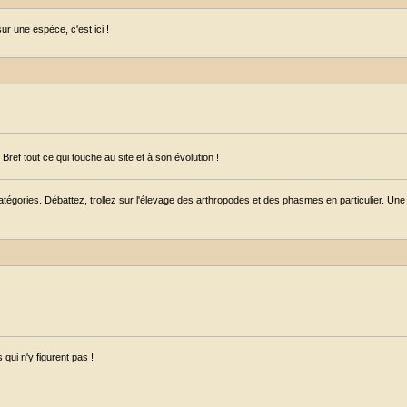
r une espèce, c'est ici !
ref tout ce qui touche au site et à son évolution !
égories. Débattez, trollez sur l'élevage des arthropodes et des phasmes en particulier. Une s
qui n'y figurent pas !