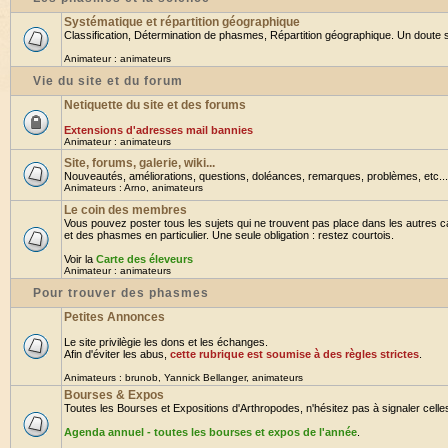
Systématique et répartition géographique
Classification, Détermination de phasmes, Répartition géographique. Un doute su
Animateur :
animateurs
Vie du site et du forum
Netiquette du site et des forums
Extensions d'adresses mail bannies
Animateur :
animateurs
Site, forums, galerie, wiki...
Nouveautés, améliorations, questions, doléances, remarques, problèmes, etc... B
Animateurs :
Arno
,
animateurs
Le coin des membres
Vous pouvez poster tous les sujets qui ne trouvent pas place dans les autres ca
et des phasmes en particulier. Une seule obligation : restez courtois.
Voir la
Carte des éleveurs
Animateur :
animateurs
Pour trouver des phasmes
Petites Annonces
Le site privilègie les dons et les échanges.
Afin d'éviter les abus,
cette rubrique est soumise à des règles strictes
.
Animateurs :
brunob
,
Yannick Bellanger
,
animateurs
Bourses & Expos
Toutes les Bourses et Expositions d'Arthropodes, n'hésitez pas à signaler celles 
Agenda annuel - toutes les bourses et expos de l'année
.