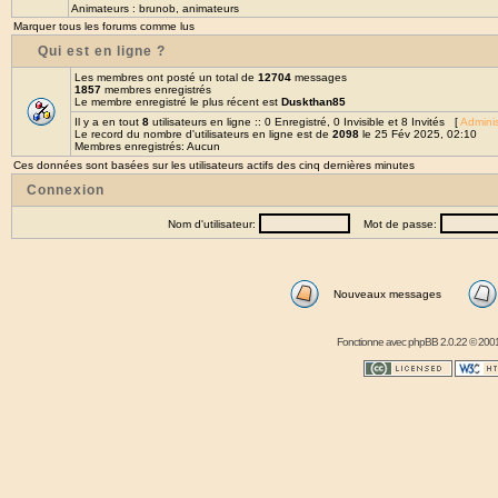
Animateurs :
brunob
,
animateurs
Marquer tous les forums comme lus
Qui est en ligne ?
Les membres ont posté un total de
12704
messages
1857
membres enregistrés
Le membre enregistré le plus récent est
Duskthan85
Il y a en tout
8
utilisateurs en ligne :: 0 Enregistré, 0 Invisible et 8 Invités [
Adminis
Le record du nombre d'utilisateurs en ligne est de
2098
le 25 Fév 2025, 02:10
Membres enregistrés: Aucun
Ces données sont basées sur les utilisateurs actifs des cinq dernières minutes
Connexion
Nom d'utilisateur:
Mot de passe:
Nouveaux messages
Fonctionne avec
phpBB
2.0.22 © 2001