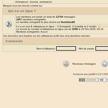
Animateurs :
brunob
,
animateurs
Marquer tous les forums comme lus
Qui est en ligne ?
Les membres ont posté un total de
12704
messages
1857
membres enregistrés
Le membre enregistré le plus récent est
Duskthan85
Il y a en tout
2
utilisateurs en ligne :: 0 Enregistré, 0 Invisible et 2 Invités [
Adminis
Le record du nombre d'utilisateurs en ligne est de
2098
le 25 Fév 2025, 02:10
Membres enregistrés: Aucun
Ces données sont basées sur les utilisateurs actifs des cinq dernières minutes
Connexion
Nom d'utilisateur:
Mot de passe:
Nouveaux messages
Fonctionne avec
phpBB
2.0.22 © 2001