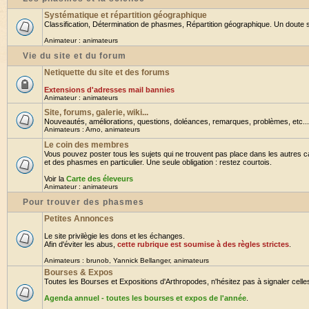
Systématique et répartition géographique
Classification, Détermination de phasmes, Répartition géographique. Un doute su
Animateur :
animateurs
Vie du site et du forum
Netiquette du site et des forums
Extensions d'adresses mail bannies
Animateur :
animateurs
Site, forums, galerie, wiki...
Nouveautés, améliorations, questions, doléances, remarques, problèmes, etc... B
Animateurs :
Arno
,
animateurs
Le coin des membres
Vous pouvez poster tous les sujets qui ne trouvent pas place dans les autres ca
et des phasmes en particulier. Une seule obligation : restez courtois.
Voir la
Carte des éleveurs
Animateur :
animateurs
Pour trouver des phasmes
Petites Annonces
Le site privilègie les dons et les échanges.
Afin d'éviter les abus,
cette rubrique est soumise à des règles strictes
.
Animateurs :
brunob
,
Yannick Bellanger
,
animateurs
Bourses & Expos
Toutes les Bourses et Expositions d'Arthropodes, n'hésitez pas à signaler celles 
Agenda annuel - toutes les bourses et expos de l'année
.