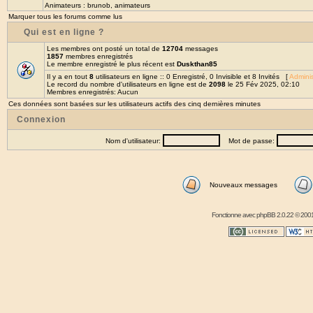
Animateurs :
brunob
,
animateurs
Marquer tous les forums comme lus
Qui est en ligne ?
Les membres ont posté un total de
12704
messages
1857
membres enregistrés
Le membre enregistré le plus récent est
Duskthan85
Il y a en tout
8
utilisateurs en ligne :: 0 Enregistré, 0 Invisible et 8 Invités [
Adminis
Le record du nombre d'utilisateurs en ligne est de
2098
le 25 Fév 2025, 02:10
Membres enregistrés: Aucun
Ces données sont basées sur les utilisateurs actifs des cinq dernières minutes
Connexion
Nom d'utilisateur:
Mot de passe:
Nouveaux messages
Fonctionne avec
phpBB
2.0.22 © 2001