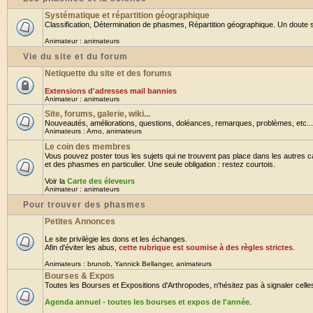
Systématique et répartition géographique
Classification, Détermination de phasmes, Répartition géographique. Un doute su
Animateur :
animateurs
Vie du site et du forum
Netiquette du site et des forums
Extensions d'adresses mail bannies
Animateur :
animateurs
Site, forums, galerie, wiki...
Nouveautés, améliorations, questions, doléances, remarques, problèmes, etc... B
Animateurs :
Arno
,
animateurs
Le coin des membres
Vous pouvez poster tous les sujets qui ne trouvent pas place dans les autres ca
et des phasmes en particulier. Une seule obligation : restez courtois.
Voir la
Carte des éleveurs
Animateur :
animateurs
Pour trouver des phasmes
Petites Annonces
Le site privilègie les dons et les échanges.
Afin d'éviter les abus,
cette rubrique est soumise à des règles strictes
.
Animateurs :
brunob
,
Yannick Bellanger
,
animateurs
Bourses & Expos
Toutes les Bourses et Expositions d'Arthropodes, n'hésitez pas à signaler celles 
Agenda annuel - toutes les bourses et expos de l'année
.