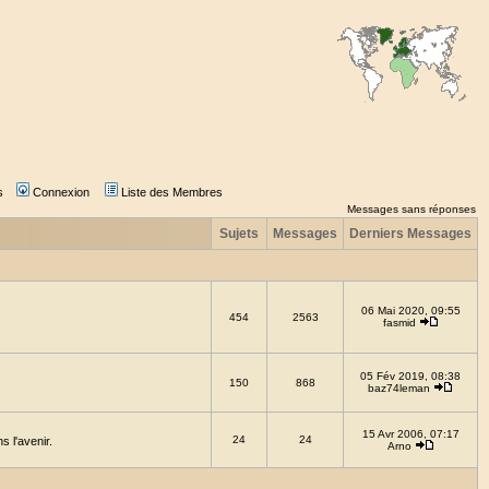
s
Connexion
Liste des Membres
Messages sans réponses
Sujets
Messages
Derniers Messages
06 Mai 2020, 09:55
454
2563
fasmid
05 Fév 2019, 08:38
150
868
baz74leman
15 Avr 2006, 07:17
24
24
 l'avenir.
Arno