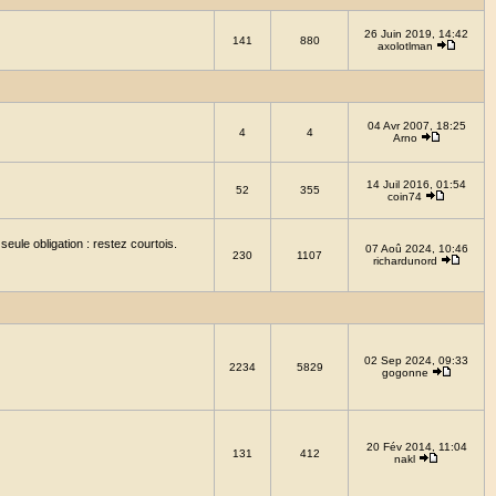
26 Juin 2019, 14:42
141
880
axolotlman
04 Avr 2007, 18:25
4
4
Arno
14 Juil 2016, 01:54
52
355
coin74
eule obligation : restez courtois.
07 Aoû 2024, 10:46
230
1107
richardunord
02 Sep 2024, 09:33
2234
5829
gogonne
20 Fév 2014, 11:04
131
412
nakl