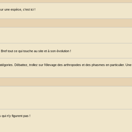
r une espèce, c'est ici !
ref tout ce qui touche au site et à son évolution !
égories. Débattez, trollez sur l'élevage des arthropodes et des phasmes en particulier. Une s
qui n'y figurent pas !