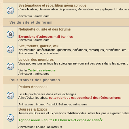
Systématique et répartition géographique
Classification, Détermination de phasmes, Répartition géographique. Un doute su
Animateur :
animateurs
Vie du site et du forum
Netiquette du site et des forums
Extensions d'adresses mail bannies
Animateur :
animateurs
Site, forums, galerie, wiki...
Nouveautés, améliorations, questions, doléances, remarques, problèmes, etc... B
Animateurs :
Arno
,
animateurs
Le coin des membres
Vous pouvez poster tous les sujets qui ne trouvent pas place dans les autres cat
Voir la
Carte des éleveurs
Animateur :
animateurs
Pour trouver des phasmes
Petites Annonces
Le site privilègie les dons et les échanges.
Afin d'éviter les abus,
cette rubrique est soumise à des règles strictes
.
Animateurs :
brunob
,
Yannick Bellanger
,
animateurs
Bourses & Expos
Toutes les Bourses et Expositions d'Arthropodes, n'hésitez pas à signaler celles 
Agenda annuel - toutes les bourses et expos de l'année
.
Animateurs :
brunob
,
animateurs