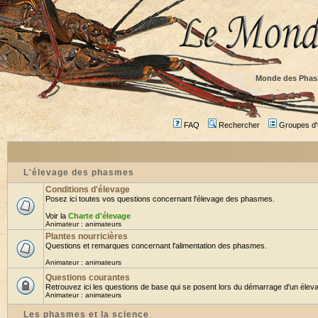
Monde des Phas
FAQ
Rechercher
Groupes d'u
L'élevage des phasmes
Conditions d'élevage
Posez ici toutes vos questions concernant l'élevage des phasmes.
Voir la
Charte d'élevage
Animateur :
animateurs
Plantes nourricières
Questions et remarques concernant l'alimentation des phasmes.
Animateur :
animateurs
Questions courantes
Retrouvez ici les questions de base qui se posent lors du démarrage d'un éleva
Animateur :
animateurs
Les phasmes et la science