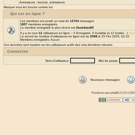
Animateurs :
brunob
,
animateurs
Marquer tous les forums comme lus
Qui est en ligne ?
Les membres ont posté un total de
12704
messages
1857
membres enregistrés
Le membre enregistré le plus récent est
Duskthan85
Il y a en tout
12
utilisateurs en ligne :: 0 Enregistré, 0 Invisible et 12 Invités [
Admi
Le record du nombre d'utilisateurs en ligne est de
2098
le 25 Fév 2025, 02:10
Membres enregistrés: Aucun
Ces données sont basées sur les utilisateurs actifs des cinq dernières minutes
Connexion
Nom d'utilisateur:
Mot de passe:
Nouveaux messages
Fonctionne avec
phpBB
2.0.22 © 2001