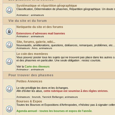
Systématique et répartition géographique
Classification, Détermination de phasmes, Répartition géographique. Un doute su
Animateur :
animateurs
Vie du site et du forum
Netiquette du site et des forums
Extensions d'adresses mail bannies
Animateur :
animateurs
Site, forums, galerie, wiki...
Nouveautés, améliorations, questions, doléances, remarques, problèmes, etc... B
Animateurs :
Arno
,
animateurs
Le coin des membres
Vous pouvez poster tous les sujets qui ne trouvent pas place dans les autres ca
et des phasmes en particulier. Une seule obligation : restez courtois.
Voir la
Carte des éleveurs
Animateur :
animateurs
Pour trouver des phasmes
Petites Annonces
Le site privilègie les dons et les échanges.
Afin d'éviter les abus,
cette rubrique est soumise à des règles strictes
.
Animateurs :
brunob
,
Yannick Bellanger
,
animateurs
Bourses & Expos
Toutes les Bourses et Expositions d'Arthropodes, n'hésitez pas à signaler celles 
Agenda annuel - toutes les bourses et expos de l'année
.