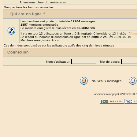
Animateurs :
brunob
,
animateurs
Marquer tous les forums comme lus
Qui est en ligne ?
Les membres ont posté un total de
12704
messages
1857
membres enregistrés
Le membre enregistré le plus récent est
Duskthan85
Il y a en tout
13
utilisateurs en ligne :: 0 Enregistré, 0 Invisible et 13 Invités [
Admi
Le record du nombre d'utilisateurs en ligne est de
2098
le 25 Fév 2025, 02:10
Membres enregistrés: Aucun
Ces données sont basées sur les utilisateurs actifs des cinq dernières minutes
Connexion
Nom d'utilisateur:
Mot de passe:
Nouveaux messages
Fonctionne avec
phpBB
2.0.22 © 2001