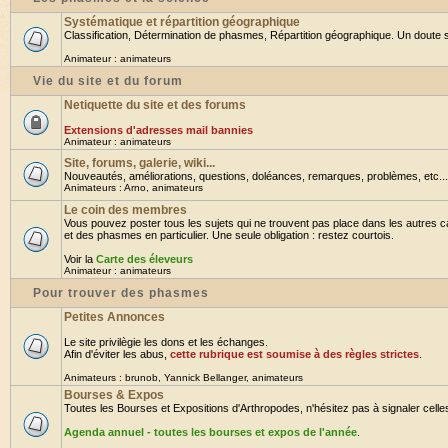
Systématique et répartition géographique
Classification, Détermination de phasmes, Répartition géographique. Un doute su
Animateur :
animateurs
Vie du site et du forum
Netiquette du site et des forums
Extensions d'adresses mail bannies
Animateur :
animateurs
Site, forums, galerie, wiki...
Nouveautés, améliorations, questions, doléances, remarques, problèmes, etc... B
Animateurs :
Arno
,
animateurs
Le coin des membres
Vous pouvez poster tous les sujets qui ne trouvent pas place dans les autres ca
et des phasmes en particulier. Une seule obligation : restez courtois.
Voir la
Carte des éleveurs
Animateur :
animateurs
Pour trouver des phasmes
Petites Annonces
Le site privilègie les dons et les échanges.
Afin d'éviter les abus,
cette rubrique est soumise à des règles strictes
.
Animateurs :
brunob
,
Yannick Bellanger
,
animateurs
Bourses & Expos
Toutes les Bourses et Expositions d'Arthropodes, n'hésitez pas à signaler celles 
Agenda annuel - toutes les bourses et expos de l'année
.