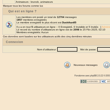
Animateurs :
brunob
,
animateurs
Marquer tous les forums comme lus
Qui est en ligne ?
Les membres ont posté un total de
12704
messages
1857
membres enregistrés
Le membre enregistré le plus récent est
Duskthan85
Il y a en tout
5
utilisateurs en ligne :: 0 Enregistré, 0 Invisible et 5 Invités [
Adminis
Le record du nombre d'utilisateurs en ligne est de
2098
le 25 Fév 2025, 02:10
Membres enregistrés: Aucun
Ces données sont basées sur les utilisateurs actifs des cinq dernières minutes
Connexion
Nom d'utilisateur:
Mot de passe:
Nouveaux messages
Fonctionne avec
phpBB
2.0.22 © 2001