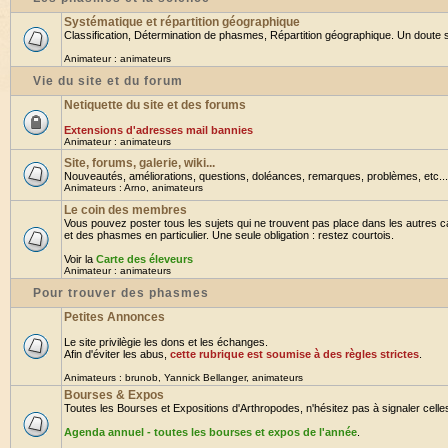
Systématique et répartition géographique
Classification, Détermination de phasmes, Répartition géographique. Un doute su
Animateur :
animateurs
Vie du site et du forum
Netiquette du site et des forums
Extensions d'adresses mail bannies
Animateur :
animateurs
Site, forums, galerie, wiki...
Nouveautés, améliorations, questions, doléances, remarques, problèmes, etc... B
Animateurs :
Arno
,
animateurs
Le coin des membres
Vous pouvez poster tous les sujets qui ne trouvent pas place dans les autres ca
et des phasmes en particulier. Une seule obligation : restez courtois.
Voir la
Carte des éleveurs
Animateur :
animateurs
Pour trouver des phasmes
Petites Annonces
Le site privilègie les dons et les échanges.
Afin d'éviter les abus,
cette rubrique est soumise à des règles strictes
.
Animateurs :
brunob
,
Yannick Bellanger
,
animateurs
Bourses & Expos
Toutes les Bourses et Expositions d'Arthropodes, n'hésitez pas à signaler celles 
Agenda annuel - toutes les bourses et expos de l'année
.