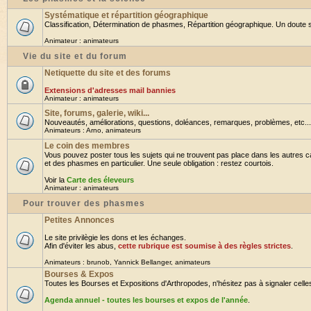
Systématique et répartition géographique
Classification, Détermination de phasmes, Répartition géographique. Un doute su
Animateur :
animateurs
Vie du site et du forum
Netiquette du site et des forums
Extensions d'adresses mail bannies
Animateur :
animateurs
Site, forums, galerie, wiki...
Nouveautés, améliorations, questions, doléances, remarques, problèmes, etc... B
Animateurs :
Arno
,
animateurs
Le coin des membres
Vous pouvez poster tous les sujets qui ne trouvent pas place dans les autres ca
et des phasmes en particulier. Une seule obligation : restez courtois.
Voir la
Carte des éleveurs
Animateur :
animateurs
Pour trouver des phasmes
Petites Annonces
Le site privilègie les dons et les échanges.
Afin d'éviter les abus,
cette rubrique est soumise à des règles strictes
.
Animateurs :
brunob
,
Yannick Bellanger
,
animateurs
Bourses & Expos
Toutes les Bourses et Expositions d'Arthropodes, n'hésitez pas à signaler celles 
Agenda annuel - toutes les bourses et expos de l'année
.