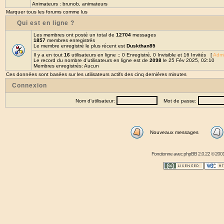
Animateurs :
brunob
,
animateurs
Marquer tous les forums comme lus
Qui est en ligne ?
Les membres ont posté un total de
12704
messages
1857
membres enregistrés
Le membre enregistré le plus récent est
Duskthan85
Il y a en tout
16
utilisateurs en ligne :: 0 Enregistré, 0 Invisible et 16 Invités [
Admi
Le record du nombre d'utilisateurs en ligne est de
2098
le 25 Fév 2025, 02:10
Membres enregistrés: Aucun
Ces données sont basées sur les utilisateurs actifs des cinq dernières minutes
Connexion
Nom d'utilisateur:
Mot de passe:
Nouveaux messages
Fonctionne avec
phpBB
2.0.22 © 2001