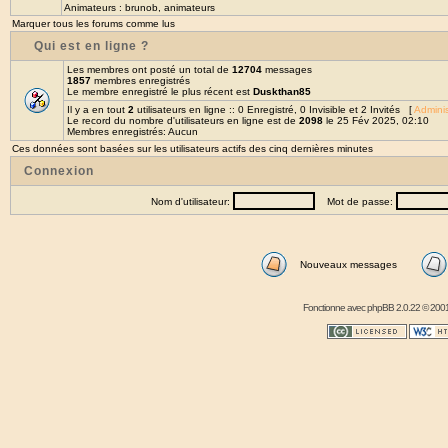
Animateurs :
brunob
,
animateurs
Marquer tous les forums comme lus
Qui est en ligne ?
Les membres ont posté un total de
12704
messages
1857
membres enregistrés
Le membre enregistré le plus récent est
Duskthan85
Il y a en tout
2
utilisateurs en ligne :: 0 Enregistré, 0 Invisible et 2 Invités [
Adminis
Le record du nombre d'utilisateurs en ligne est de
2098
le 25 Fév 2025, 02:10
Membres enregistrés: Aucun
Ces données sont basées sur les utilisateurs actifs des cinq dernières minutes
Connexion
Nom d'utilisateur:
Mot de passe:
Nouveaux messages
Fonctionne avec
phpBB
2.0.22 © 2001