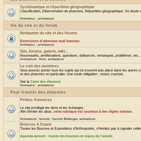
Systématique et répartition géographique
Classification, Détermination de phasmes, Répartition géographique. Un doute su
Animateur :
animateurs
Vie du site et du forum
Netiquette du site et des forums
Extensions d'adresses mail bannies
Animateur :
animateurs
Site, forums, galerie, wiki...
Nouveautés, améliorations, questions, doléances, remarques, problèmes, etc... B
Animateurs :
Arno
,
animateurs
Le coin des membres
Vous pouvez poster tous les sujets qui ne trouvent pas place dans les autres ca
et des phasmes en particulier. Une seule obligation : restez courtois.
Voir la
Carte des éleveurs
Animateur :
animateurs
Pour trouver des phasmes
Petites Annonces
Le site privilègie les dons et les échanges.
Afin d'éviter les abus,
cette rubrique est soumise à des règles strictes
.
Animateurs :
brunob
,
Yannick Bellanger
,
animateurs
Bourses & Expos
Toutes les Bourses et Expositions d'Arthropodes, n'hésitez pas à signaler celles 
Agenda annuel - toutes les bourses et expos de l'année
.