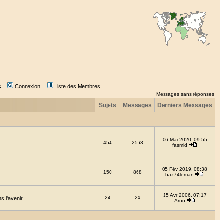
s
Connexion
Liste des Membres
Messages sans réponses
Sujets
Messages
Derniers Messages
06 Mai 2020, 09:55
454
2563
fasmid
05 Fév 2019, 08:38
150
868
baz74leman
15 Avr 2006, 07:17
24
24
 l'avenir.
Arno