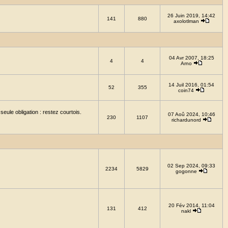
26 Juin 2019, 14:42
141
880
axolotlman
04 Avr 2007, 18:25
4
4
Arno
14 Juil 2016, 01:54
52
355
coin74
eule obligation : restez courtois.
07 Aoû 2024, 10:46
230
1107
richardunord
02 Sep 2024, 09:33
2234
5829
gogonne
20 Fév 2014, 11:04
131
412
nakl