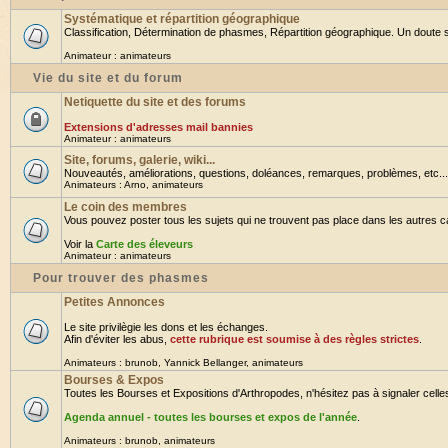
Systématique et répartition géographique
Classification, Détermination de phasmes, Répartition géographique. Un doute su
Animateur :
animateurs
Vie du site et du forum
Netiquette du site et des forums
Extensions d'adresses mail bannies
Animateur :
animateurs
Site, forums, galerie, wiki...
Nouveautés, améliorations, questions, doléances, remarques, problèmes, etc... B
Animateurs :
Arno
,
animateurs
Le coin des membres
Vous pouvez poster tous les sujets qui ne trouvent pas place dans les autres cat
Voir la
Carte des éleveurs
Animateur :
animateurs
Pour trouver des phasmes
Petites Annonces
Le site privilègie les dons et les échanges.
Afin d'éviter les abus,
cette rubrique est soumise à des règles strictes
.
Animateurs :
brunob
,
Yannick Bellanger
,
animateurs
Bourses & Expos
Toutes les Bourses et Expositions d'Arthropodes, n'hésitez pas à signaler celles 
Agenda annuel - toutes les bourses et expos de l'année
.
Animateurs :
brunob
,
animateurs