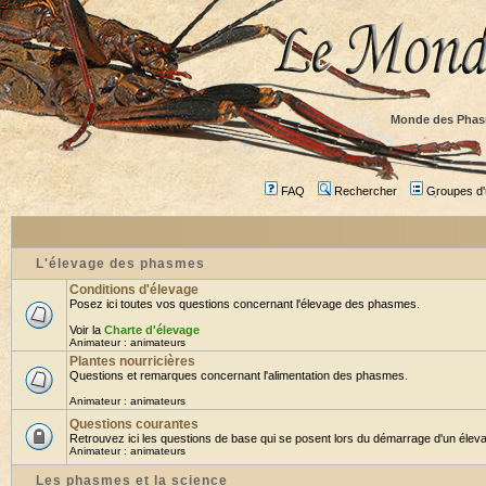
Monde des Phas
FAQ
Rechercher
Groupes d'u
L'élevage des phasmes
Conditions d'élevage
Posez ici toutes vos questions concernant l'élevage des phasmes.
Voir la
Charte d'élevage
Animateur :
animateurs
Plantes nourricières
Questions et remarques concernant l'alimentation des phasmes.
Animateur :
animateurs
Questions courantes
Retrouvez ici les questions de base qui se posent lors du démarrage d'un éleva
Animateur :
animateurs
Les phasmes et la science