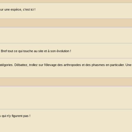
r une espèce, c'est ici !
ref tout ce qui touche au site et à son évolution !
égories. Débattez, trollez sur l'élevage des arthropodes et des phasmes en particulier. Une s
qui n'y figurent pas !